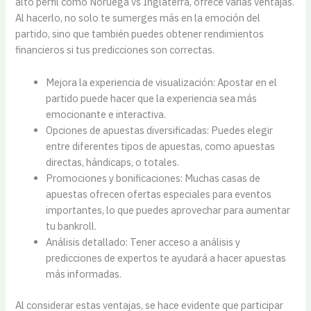
alto perfil como Noruega vs Inglaterra, ofrece varias ventajas.
Al hacerlo, no solo te sumerges más en la emoción del
partido, sino que también puedes obtener rendimientos
financieros si tus predicciones son correctas.
Mejora la experiencia de visualización: Apostar en el
partido puede hacer que la experiencia sea más
emocionante e interactiva.
Opciones de apuestas diversificadas: Puedes elegir
entre diferentes tipos de apuestas, como apuestas
directas, hándicaps, o totales.
Promociones y bonificaciones: Muchas casas de
apuestas ofrecen ofertas especiales para eventos
importantes, lo que puedes aprovechar para aumentar
tu bankroll.
Análisis detallado: Tener acceso a análisis y
predicciones de expertos te ayudará a hacer apuestas
más informadas.
Al considerar estas ventajas, se hace evidente que participar