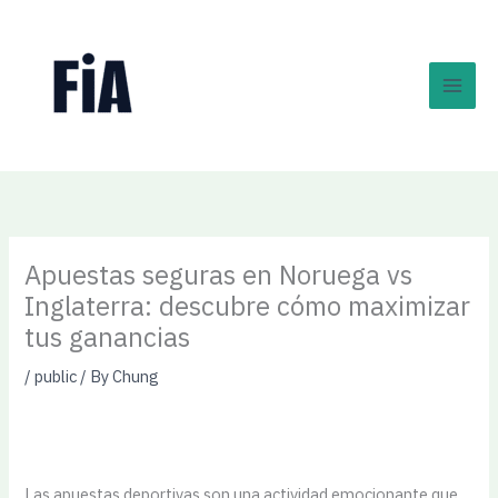
Skip
to
content
Apuestas seguras en Noruega vs
Inglaterra: descubre cómo maximizar
tus ganancias
/
public
/ By
Chung
Las apuestas deportivas son una actividad emocionante que