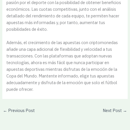
pasión por el deporte con la posibilidad de obtener beneficios
económicos. Las cuotas competitivas, junto con el análisis
detallado del rendimiento de cada equipo, te permiten hacer
apuestas más informadas y, por tanto, aumentar tus
posibilidades de éxito.
Además, el crecimiento de las apuestas con criptomonedas
añade una capa adicional de flexibilidad y velocidad a tus
transacciones. Con las plataformas que adoptan nuevas
tecnologías, ahora es más fácil que nunca participar en
apuestas deportivas mientras disfrutas de la emoción de la
Copa del Mundo. Mantente informado, elige tus apuestas
adecuadamente y disfruta de la emoción que solo el fútbol
puede ofrecer.
←
Previous Post
Next Post
→