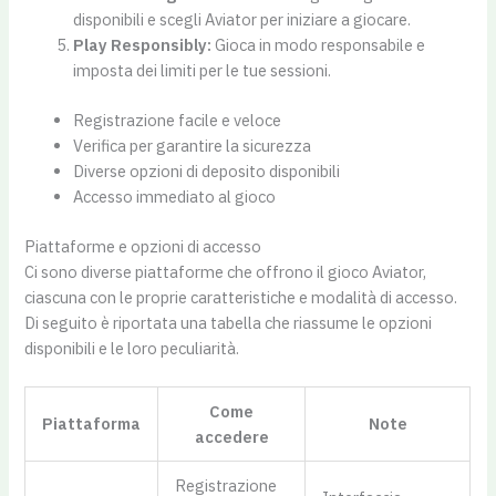
disponibili e scegli Aviator per iniziare a giocare.
Play Responsibly:
Gioca in modo responsabile e
imposta dei limiti per le tue sessioni.
Registrazione facile e veloce
Verifica per garantire la sicurezza
Diverse opzioni di deposito disponibili
Accesso immediato al gioco
Piattaforme e opzioni di accesso
Ci sono diverse piattaforme che offrono il gioco Aviator,
ciascuna con le proprie caratteristiche e modalità di accesso.
Di seguito è riportata una tabella che riassume le opzioni
disponibili e le loro peculiarità.
Come
Piattaforma
Note
accedere
Registrazione