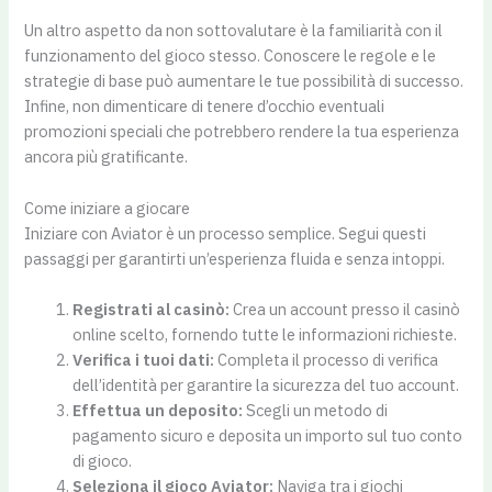
Un altro aspetto da non sottovalutare è la familiarità con il
funzionamento del gioco stesso. Conoscere le regole e le
strategie di base può aumentare le tue possibilità di successo.
Infine, non dimenticare di tenere d’occhio eventuali
promozioni speciali che potrebbero rendere la tua esperienza
ancora più gratificante.
Come iniziare a giocare
Iniziare con Aviator è un processo semplice. Segui questi
passaggi per garantirti un’esperienza fluida e senza intoppi.
Registrati al casinò:
Crea un account presso il casinò
online scelto, fornendo tutte le informazioni richieste.
Verifica i tuoi dati:
Completa il processo di verifica
dell’identità per garantire la sicurezza del tuo account.
Effettua un deposito:
Scegli un metodo di
pagamento sicuro e deposita un importo sul tuo conto
di gioco.
Seleziona il gioco Aviator:
Naviga tra i giochi