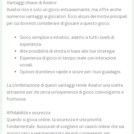
Vantaggi chiave di Aviator
Aviator non è solo un gioco entusiasmante, ma offre anche
numerosi vantaggi ai giocatori. Ecco alcuni dei motivi principali
per cui dovresti considerare di giocare a questo gioco:
Gioco semplice e intuitivo, adatto a tutti i livelli di
esperienza.
Alte possibilità di vincita in base alle tue strategie.
Esperienza di gioco in tempo reale con interazioni
sociali.
Opzioni di prelievo rapide e sicure per i tuoi guadagni.
La combinazione di questi vantaggi rende Aviator una scelta
attraente per chi cerca un’esperienza di gioco coinvolgente e
fruttuosa.
Affidabilità e sicurezza
Quando si gioca online, la sicurezza è una priorità
fondamentale. Assicurati di scegliere un casinò online che sia
autorizzato e regolamentato da enti competenti, per