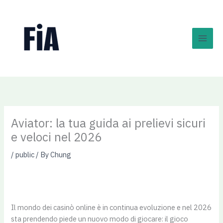
Skip
to
content
Aviator: la tua guida ai prelievi sicuri
e veloci nel 2026
/
public
/ By
Chung
Il mondo dei casinò online è in continua evoluzione e nel 2026
sta prendendo piede un nuovo modo di giocare: il gioco