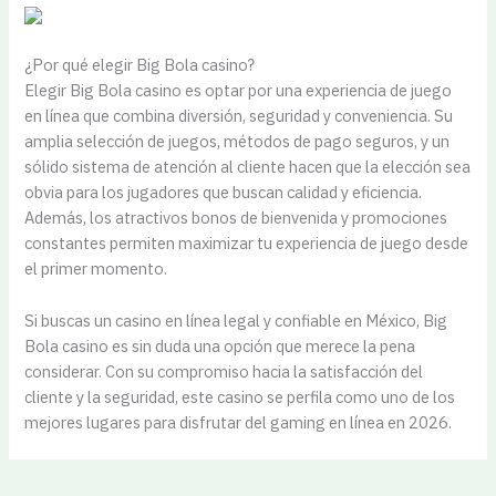
¿Por qué elegir Big Bola casino?
Elegir Big Bola casino es optar por una experiencia de juego
en línea que combina diversión, seguridad y conveniencia. Su
amplia selección de juegos, métodos de pago seguros, y un
sólido sistema de atención al cliente hacen que la elección sea
obvia para los jugadores que buscan calidad y eficiencia.
Además, los atractivos bonos de bienvenida y promociones
constantes permiten maximizar tu experiencia de juego desde
el primer momento.
Si buscas un casino en línea legal y confiable en México, Big
Bola casino es sin duda una opción que merece la pena
considerar. Con su compromiso hacia la satisfacción del
cliente y la seguridad, este casino se perfila como uno de los
mejores lugares para disfrutar del gaming en línea en 2026.