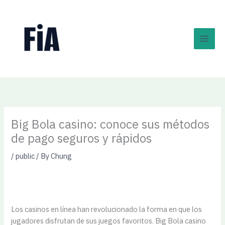
Skip
to
content
Big Bola casino: conoce sus métodos
de pago seguros y rápidos
/
public
/ By
Chung
Los casinos en línea han revolucionado la forma en que los
jugadores disfrutan de sus juegos favoritos. Big Bola casino