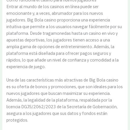
Entrar al mundo de los casinos en línea puede ser
emocionante y, a veces, abrumador para los nuevos
jugadores. Big Bola casino proporciona una experiencia
intuitiva que permite a los usuarios navegar fácilmente por su
plataforma. Desde tragamonedas hasta un casino en vivo y
apuestas deportivas, los jugadores tienen acceso a una
amplia gama de opciones de entretenimiento. Además, la
plataforma está diseñada para ofrecer pagos seguros y
rápidos, lo que añade un nivel de confianza y comodidad a la
experiencia de juego.
Una de las características más atractivas de Big Bola casino
es su oferta de bonos y promociones, que son ideales para los
nuevos jugadores que buscan maximizar su experiencia.
Además, la legalidad de la plataforma, respaldada por la
licencia DGJS/2062/2023 de la Secretaría de Gobernación,
asegura a los jugadores que sus datos y fondos están
protegidos.