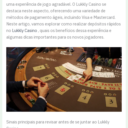
uma experiência de jogo agradável. O Lukkly Casino se
destaca neste aspecto, oferecendo uma variedade de
métodos de pagamento ágeis, incluindo Visa e Mastercard.
Neste artigo, vamos explorar como realizar depósitos rápidos
no
Lukkly Casino
, quais os benefícios dessa experiência e
algumas dicas importantes para os novos jogadores.
Sinais principais para revisar antes de se juntar ao Lukkly