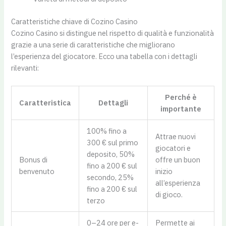
Caratteristiche chiave di Cozino Casino
Cozino Casino si distingue nel rispetto di qualità e funzionalità
grazie a una serie di caratteristiche che migliorano
l’esperienza del giocatore. Ecco una tabella con i dettagli
rilevanti:
Perché è
Caratteristica
Dettagli
importante
100% fino a
Attrae nuovi
300 € sul primo
giocatori e
deposito, 50%
Bonus di
offre un buon
fino a 200 € sul
benvenuto
inizio
secondo, 25%
all’esperienza
fino a 200 € sul
di gioco.
terzo
0–24 ore per e-
Permette ai