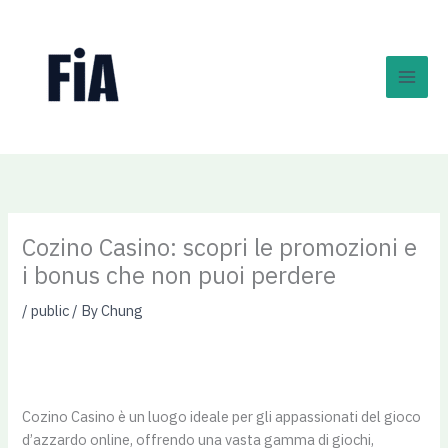
Skip
to
content
Cozino Casino: scopri le promozioni e
i bonus che non puoi perdere
/
public
/ By
Chung
Cozino Casino è un luogo ideale per gli appassionati del gioco
d’azzardo online, offrendo una vasta gamma di giochi,