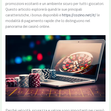
promozioni eccitanti e un ambiente sicuro per tutti i giocatori.
Questo articolo esplorerà quindi le sue principali
caratteristiche, i bonus disponibili e
https://cozino.net/it/
le
modalità di pagamento rapide che lo distinguono nel
panorama dei casinò online.
Perché velocità, sicurezza e valore sono importanti nei casinò