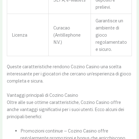
prelievi.
Garantisce un
Curacao
ambiente di
Licenza
(Antillephone
gioco
N.V.)
regolamentato
e sicuro.
Queste caratteristiche rendono Cozino Casino una scelta
interessante per i giocatori che cercano un’esperienza di gioco
completa e sicura.
Vantaggi principali di Cozino Casino
Oltre alle sue ottime caratteristiche, Cozino Casino offre
anche vantaggi significativi per i suoi utenti. Ecco alcuni dei
principali benefici:
Promozioni continue – Cozino Casino offre
regolarmente promozioni e bonus che arricchiscono