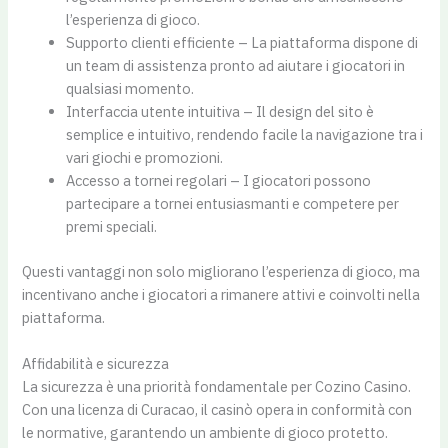
l’esperienza di gioco.
Supporto clienti efficiente – La piattaforma dispone di
un team di assistenza pronto ad aiutare i giocatori in
qualsiasi momento.
Interfaccia utente intuitiva – Il design del sito è
semplice e intuitivo, rendendo facile la navigazione tra i
vari giochi e promozioni.
Accesso a tornei regolari – I giocatori possono
partecipare a tornei entusiasmanti e competere per
premi speciali.
Questi vantaggi non solo migliorano l’esperienza di gioco, ma
incentivano anche i giocatori a rimanere attivi e coinvolti nella
piattaforma.
Affidabilità e sicurezza
La sicurezza è una priorità fondamentale per Cozino Casino.
Con una licenza di Curacao, il casinò opera in conformità con
le normative, garantendo un ambiente di gioco protetto.