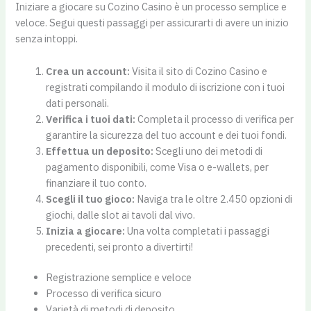
Iniziare a giocare su Cozino Casino è un processo semplice e
veloce. Segui questi passaggi per assicurarti di avere un inizio
senza intoppi.
Crea un account:
Visita il sito di Cozino Casino e
registrati compilando il modulo di iscrizione con i tuoi
dati personali.
Verifica i tuoi dati:
Completa il processo di verifica per
garantire la sicurezza del tuo account e dei tuoi fondi.
Effettua un deposito:
Scegli uno dei metodi di
pagamento disponibili, come Visa o e-wallets, per
finanziare il tuo conto.
Scegli il tuo gioco:
Naviga tra le oltre 2.450 opzioni di
giochi, dalle slot ai tavoli dal vivo.
Inizia a giocare:
Una volta completati i passaggi
precedenti, sei pronto a divertirti!
Registrazione semplice e veloce
Processo di verifica sicuro
Varietà di metodi di deposito