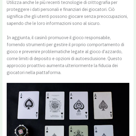
Utilizza anche le più recenti tecnologie di crittografia per
proteggere i dati personali e finanziari dei giocatori. Ciò
significa che gli utenti possono giocare senza preoccupazioni,
sapendo che le loro informazioni sono al sicuro.
In aggiunta, il casinò promuove il gioco responsabile,
fornendo strumenti per gestire il proprio comportamento di
gioco e prevenire problematiche legate al gioco d’azzardo,
come limiti di deposito e opzioni di autoesclusione. Questo
approccio proattivo aumenta ulteriormente la fiducia dei
giocatori nella piattaforma.