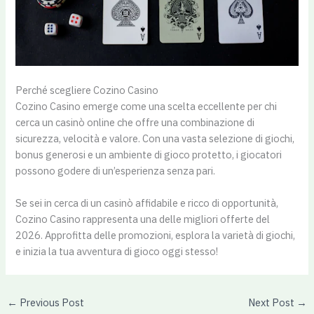
Perché scegliere Cozino Casino
Cozino Casino emerge come una scelta eccellente per chi
cerca un casinò online che offre una combinazione di
sicurezza, velocità e valore. Con una vasta selezione di giochi,
bonus generosi e un ambiente di gioco protetto, i giocatori
possono godere di un’esperienza senza pari.
Se sei in cerca di un casinò affidabile e ricco di opportunità,
Cozino Casino rappresenta una delle migliori offerte del
2026. Approfitta delle promozioni, esplora la varietà di giochi,
e inizia la tua avventura di gioco oggi stesso!
←
Previous Post
Next Post
→