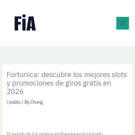
Skip
to
content
Fortunica: descubre los mejores slots
y promociones de giros gratis en
2026
/
public
/ By
Chung
El mundo de los casinos en línea ha evolucionado