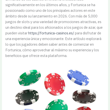
significativamente en los últimos años, y Fortunica se ha
posicionado como uno de los principales actores en este
ámbito desde su lanzamiento en 2026. Con más de 5,000
juegos de slots y una variedad de promociones atractivas, es
un destino ideal para los aficionados a los juegos de azar, que
pueden visitar
https://fortunica-casinos.es/
para disfrutar de
una experiencia única y emocionante. Este artículo explorará
lo que los jugadores deben saber antes de comenzar en
Fortunica, cómo aprovechar al máximo su experiencia y los
beneficios que ofrece esta plataforma.