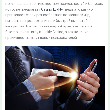
могут насладиться множеством возможностей и бонусов,
которые предлагает
Casino Lukkly
, ведь это казино
привлекает своей разнообразной коллекцией игр,
выгодными предложениями и быстрой выплатой
выигрышей. В этой статье мы разберем, как легко и
быстро начать игру в Lukkly Casino, а также какие
преимущества ждут новых пользователей.