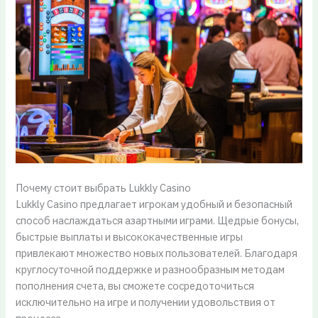
Почему стоит выбрать Lukkly Casino
Lukkly Casino предлагает игрокам удобный и безопасный
способ наслаждаться азартными играми. Щедрые бонусы,
быстрые выплаты и высококачественные игры
привлекают множество новых пользователей. Благодаря
круглосуточной поддержке и разнообразным методам
пополнения счета, вы сможете сосредоточиться
исключительно на игре и получении удовольствия от