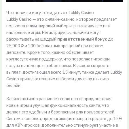
Что новички могут ожидать от Lukkly Casino
Lukkly Casino — это онлайн-казино, которое предлагает
пользователям широкий выбор игр, включая слоты и
настольные игры. Регистрируясь, новички могут
рассчитывать на щедрый
приветственный бонус
до
25,000 ₽ и 100 бесплатных вращений при первом
депозите. Кроме того, казино обеспечивает
круглосуточную поддержку, что позволяет игрокам
получать помощь в любое время. Высокая скорость
выплат, достигающая всего 15 минут, также делает Lukkly
Casino привлекательным выбором для азартных игр
онлайн.
Казино активно развивает свою платформу, внедряя
новые игры и улучшая функциональность сайта, что
делает его удобным и безопасным для пользователей.
Система кэшбека, предлагающая возврат средств до 15%
для VIP-игроков, дополнительно стимулирует участие в