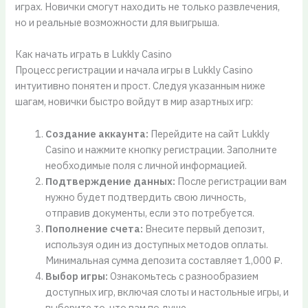
играх. Новички смогут находить не только развлечения,
но и реальные возможности для выигрыша.
Как начать играть в Lukkly Casino
Процесс регистрации и начала игры в Lukkly Casino
интуитивно понятен и прост. Следуя указанным ниже
шагам, новички быстро войдут в мир азартных игр:
Создание аккаунта:
Перейдите на сайт Lukkly
Casino и нажмите кнопку регистрации. Заполните
необходимые поля с личной информацией.
Подтверждение данных:
После регистрации вам
нужно будет подтвердить свою личность,
отправив документы, если это потребуется.
Пополнение счета:
Внесите первый депозит,
используя один из доступных методов оплаты.
Минимальная сумма депозита составляет 1,000 ₽.
Выбор игры:
Ознакомьтесь с разнообразием
доступных игр, включая слоты и настольные игры, и
выберите то, что вам по душе.