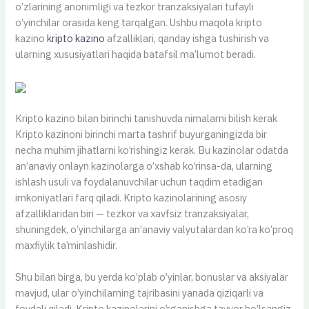
o’zlarining anonimligi va tezkor tranzaksiyalari tufayli
o’yinchilar orasida keng tarqalgan. Ushbu maqola kripto
kazino
kripto kazino
afzalliklari, qanday ishga tushirish va
ularning xususiyatlari haqida batafsil ma’lumot beradi.
Kripto kazino bilan birinchi tanishuvda nimalarni bilish kerak
Kripto kazinoni birinchi marta tashrif buyurganingizda bir
necha muhim jihatlarni ko’rishingiz kerak. Bu kazinolar odatda
an’anaviy onlayn kazinolarga o’xshab ko’rinsa-da, ularning
ishlash usuli va foydalanuvchilar uchun taqdim etadigan
imkoniyatlari farq qiladi. Kripto kazinolarining asosiy
afzalliklaridan biri — tezkor va xavfsiz tranzaksiyalar,
shuningdek, o’yinchilarga an’anaviy valyutalardan ko’ra ko’proq
maxfiylik ta’minlashidir.
Shu bilan birga, bu yerda ko’plab o’yinlar, bonuslar va aksiyalar
mavjud, ular o’yinchilarning tajribasini yanada qiziqarli va
foydali qiladi. Kripto kazinolarini o’rganishga tayyor bo’lsangiz,