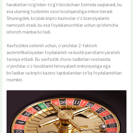
harakatlari to’g’ridan-to’g’ri blockchain tizimida saqlanadi, bu
esa ularning tuzilishini oson boshqarishga imkon beradi.
Shuningdek, ko’plab kripto kazinolar o’z licenziyalarini
namoyish etadi, bu esa foydalanuvchilar uchun qo’shimcha
ishonch manbai bo’ladi.
Xavfsizlikni oshirish uchun, o’yinchilar 2-faktorli
autentifikatsiyadan foydalanish va kuchli parollarni yaratish
tavsiya etiladi. Bu xavfsizlik chora-tadbirlari vositasida,
o’yinchilar o’z hisoblarini himoyalash imkoniyatiga ega
bo’ladilar va kripto kazino tajribalaridan to’liq foydalanishlari
mumkin.