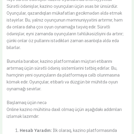
Sürətli ödənişlər, kazino oyunçuları üçün əsas bir ünsürdür.
Oyunçular, qazandıqları mükafatları gecikmədən əldə etmək
istəyirlər. Bu, yalnız oyunçunun məmnuniyyətini artırmır, həm
də onlara daha çox oyun oynamağa təşviq edir. Sürətli
ödənişlər, eyni zamanda oyunçuların təhlükəsizliyini də artırır;
çünki onlar öz pullarını istədikləri zaman asanlıqla əldə edə
bilərlər.
Bununla bərabər, kazino platformaları müştəri etibarını
artırmaq üçün sürətli ödəniş sistemlərini tətbiq edirlər. Bu,
həmçinin yeni oyunçuların da platformaya cəlb olunmasına
kömək edir. Oyunçular, etibarlı və düzgün bir mühitdə oyun
oynamağı sevirlər.
Başlamaq üçün necə
Online kazino mühitinə daxil olmaq üçün aşağıdakı addımları
izləmək lazımdır:
Hesab Yaradın:
İlk olaraq, kazino platformasında