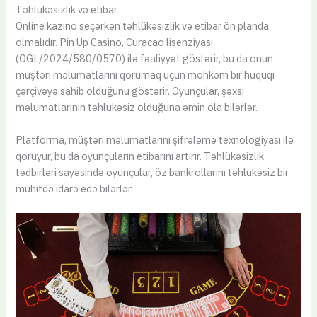
Təhlükəsizlik və etibar
Online kazino seçərkən təhlükəsizlik və etibar ön planda
olmalıdır. Pin Up Casino, Curacao lisenziyası
(OGL/2024/580/0570) ilə fəaliyyət göstərir, bu da onun
müştəri məlumatlarını qorumaq üçün möhkəm bir hüquqi
çərçivəyə sahib olduğunu göstərir. Oyunçular, şəxsi
məlumatlarının təhlükəsiz olduğuna əmin ola bilərlər.
Platforma, müştəri məlumatlarını şifrələmə texnologiyası ilə
qoruyur, bu da oyunçuların etibarını artırır. Təhlükəsizlik
tədbirləri sayəsində oyunçular, öz bankrollarını təhlükəsiz bir
mühitdə idarə edə bilərlər.