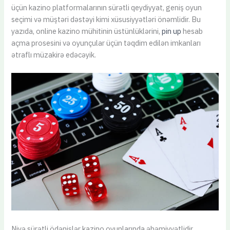
üçün kazino platformalarının sürətli qeydiyyat, geniş oyun
seçimi və müştəri dəstəyi kimi xüsusiyyətləri önəmlidir. Bu
yazıda, online kazino mühitinin üstünlüklərini,
pin up
hesab
açma prosesini və oyunçular üçün təqdim edilən imkanları
ətraflı müzakirə edəcəyik.
Niyə sürətli ödənişlər kazino oyunlarında əhəmiyyətlidir