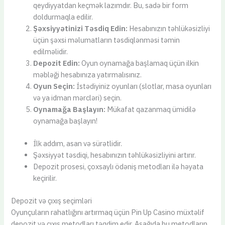
qeydiyyatdan keçmək lazımdır. Bu, sadə bir form
doldurmaqla edilir.
Şəxsiyyətinizi Təsdiq Edin:
Hesabınızın təhlükəsizliyi
üçün şəxsi məlumatların təsdiqlənməsi təmin
edilməlidir.
Depozit Edin:
Oyun oynamağa başlamaq üçün ilkin
məbləği hesabınıza yatırmalısınız.
Oyun Seçin:
İstədiyiniz oyunları (slotlar, masa oyunları
və ya idman mərcləri) seçin.
Oynamağa Başlayın:
Mükafat qazanmaq ümidilə
oynamağa başlayın!
İlk addım, asan və sürətlidir.
Şəxsiyyət təsdiqi, hesabınızın təhlükəsizliyini artırır.
Depozit prosesi, çoxsaylı ödəniş metodları ilə həyata
keçirilir.
Depozit və çıxış seçimləri
Oyunçuların rahatlığını artırmaq üçün Pin Up Casino müxtəlif
depozit və çıxış metodları təqdim edir. Aşağıda bu metodların