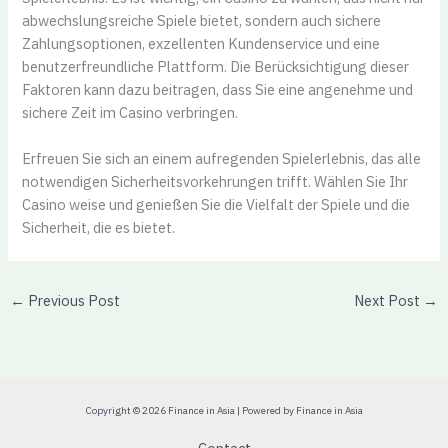
abwechslungsreiche Spiele bietet, sondern auch sichere
Zahlungsoptionen, exzellenten Kundenservice und eine
benutzerfreundliche Plattform. Die Berücksichtigung dieser
Faktoren kann dazu beitragen, dass Sie eine angenehme und
sichere Zeit im Casino verbringen.
Erfreuen Sie sich an einem aufregenden Spielerlebnis, das alle
notwendigen Sicherheitsvorkehrungen trifft. Wählen Sie Ihr
Casino weise und genießen Sie die Vielfalt der Spiele und die
Sicherheit, die es bietet.
←
Previous Post
Next Post
→
Copyright © 2026 Finance in Asia | Powered by Finance in Asia