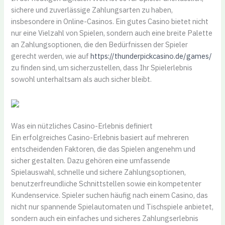
sichere und zuverlässige Zahlungsarten zu haben,
insbesondere in Online-Casinos. Ein gutes Casino bietet nicht
nur eine Vielzahl von Spielen, sondern auch eine breite Palette
an Zahlungsoptionen, die den Bedürfnissen der Spieler
gerecht werden, wie auf
https://thunderpickcasino.de/games/
zu finden sind, um sicherzustellen, dass Ihr Spielerlebnis
sowohl unterhaltsam als auch sicher bleibt.
Was ein nützliches Casino-Erlebnis definiert
Ein erfolgreiches Casino-Erlebnis basiert auf mehreren
entscheidenden Faktoren, die das Spielen angenehm und
sicher gestalten. Dazu gehören eine umfassende
Spielauswahl, schnelle und sichere Zahlungsoptionen,
benutzerfreundliche Schnittstellen sowie ein kompetenter
Kundenservice. Spieler suchen häufig nach einem Casino, das
nicht nur spannende Spielautomaten und Tischspiele anbietet,
sondern auch ein einfaches und sicheres Zahlungserlebnis