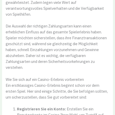
gewährleistet. Zudem legen viele Wert auf
verantwortungsvolles Spielverhalten und die Verfügbarkeit
von Spielhilfen.
Die Auswahl der richtigen Zahlungsarten kann einen
erheblichen Einfluss auf das gesamte Spielerlebnis haben.
Spieler möchten sicherstellen, dass ihre Finanztransaktionen
geschützt sind, während sie gleichzeitig die Möglichkeit
haben, schnell Einzahlungen vorzunehmen und Gewinne
abzuheben. Daher ist es wichtig, die verfügbaren
Zahlungsarten und deren Sicherheitsvorkehrungen zu
verstehen.
Wie Sie sich auf ein Casino-Erlebnis vorbereiten
Ein erstklassiges Casino-Erlebnis beginnt schon vor dem
ersten Spiel. Hier sind einige Schritte, die Sie befolgen sollten,
um sicherzustellen, dass Sie gut vorbereitet sind:
Registrieren Sie ein Konto:
Erstellen Sie ein
Benutzerkonto im Casino Ihrer Wahl, um Zugriff auf