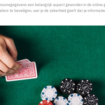
soonsgegevens een belangrijk aspect geworden in de online 
s te beveiligen, wat je de zekerheid geeft dat je informatie ve