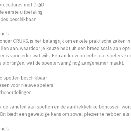
procedures met DigiD
 de eerste uitbetaling
odes beschikbaar
ino’s
 zonder CRUKS, is het belangrijk om enkele praktische zaken i
len aan, waardoor je keuze hebt uit een breed scala aan opti
er is voor ieder wat wils. Een ander voordeel is dat spelers k
e stortingen, wat de speelervaring nog aangenamer maakt.
no spellen beschikbaar
sen voor nieuwe spelers
tbeoordelingen
 de variëteit aan spellen en de aantrekkelijke bonussen, word
Dit biedt een geweldige kans om zowel plezier te hebben als 
ino’s