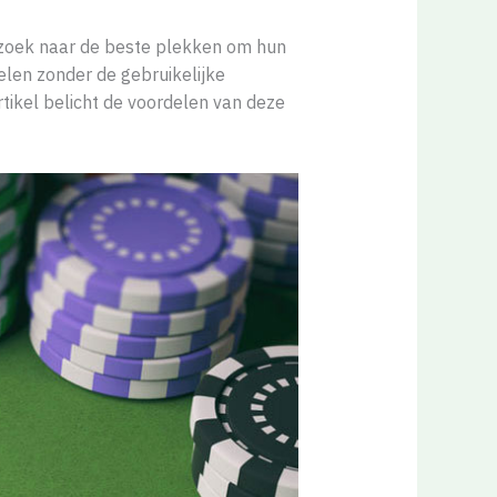
p zoek naar de beste plekken om hun
elen zonder de gebruikelijke
rtikel belicht de voordelen van deze