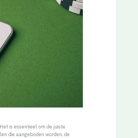
et is essentieel om de juiste
ellen die aangeboden worden, de