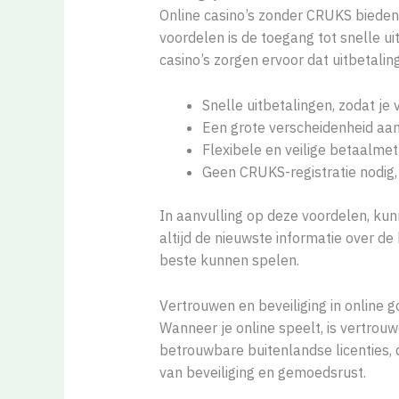
Online casino’s zonder CRUKS bieden 
voordelen is de toegang tot snelle u
casino’s zorgen ervoor dat uitbetalin
Snelle uitbetalingen, zodat je 
Een grote verscheidenheid aan
Flexibele en veilige betaalmet
Geen CRUKS-registratie nodig,
In aanvulling op deze voordelen, ku
altijd de nieuwste informatie over de
beste kunnen spelen.
Vertrouwen en beveiliging in online 
Wanneer je online speelt, is vertrou
betrouwbare buitenlandse licenties, d
van beveiliging en gemoedsrust.