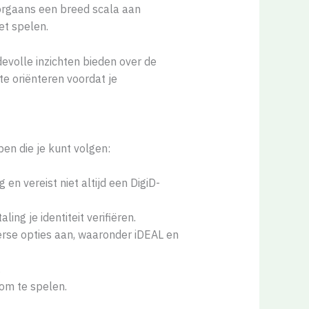
oorgaans een breed scala aan
et spelen.
evolle inzichten bieden over de
e oriënteren voordat je
pen die je kunt volgen:
n vereist niet altijd een DigiD-
ling je identiteit verifiëren.
erse opties aan, waaronder iDEAL en
.
 om te spelen.