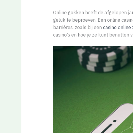
Online gokken heeft de afgelopen ja
geluk te beproeven. Een online casin
barrières, zoals bij een
casino online
casino’s en hoe je ze kunt benutten 