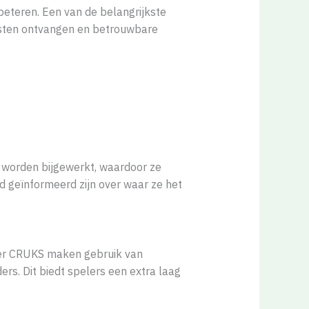
beteren. Een van de belangrijkste
winsten ontvangen en betrouwbare
 worden bijgewerkt, waardoor ze
ed geïnformeerd zijn over waar ze het
nder CRUKS maken gebruik van
ers. Dit biedt spelers een extra laag