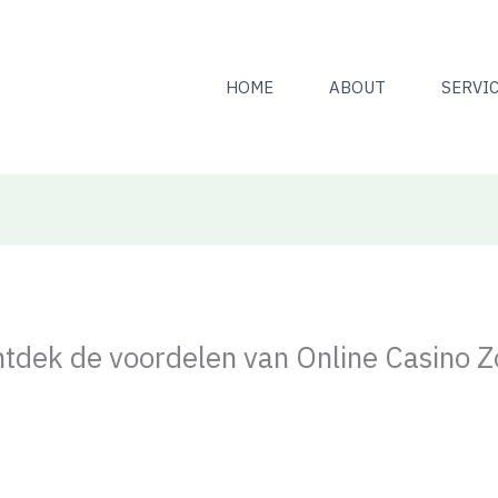
HOME
ABOUT
SERVI
 ontdek de voordelen van Online Casino