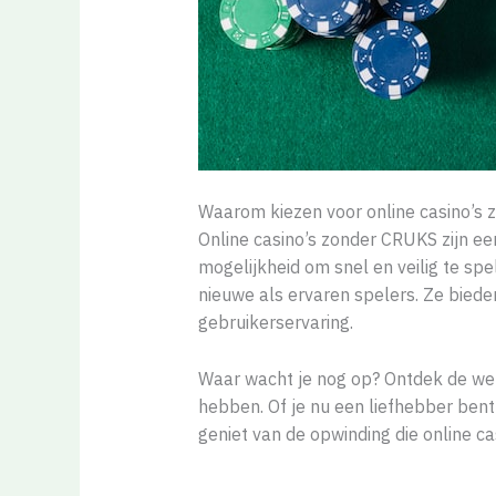
Waarom kiezen voor online casino’s
Online casino’s zonder CRUKS zijn ee
mogelijkheid om snel en veilig te spe
nieuwe als ervaren spelers. Ze biede
gebruikerservaring.
Waar wacht je nog op? Ontdek de wer
hebben. Of je nu een liefhebber bent 
geniet van de opwinding die online c