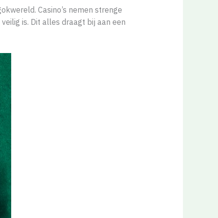
gokwereld. Casino’s nemen strenge
ilig is. Dit alles draagt bij aan een