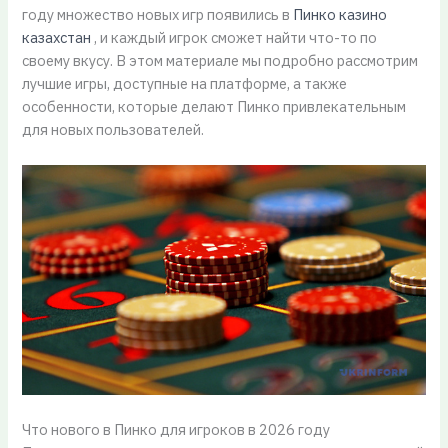
году множество новых игр появились в
Пинко казино
казахстан
, и каждый игрок сможет найти что-то по
своему вкусу. В этом материале мы подробно рассмотрим
лучшие игры, доступные на платформе, а также
особенности, которые делают Пинко привлекательным
для новых пользователей.
Что нового в Пинко для игроков в 2026 году