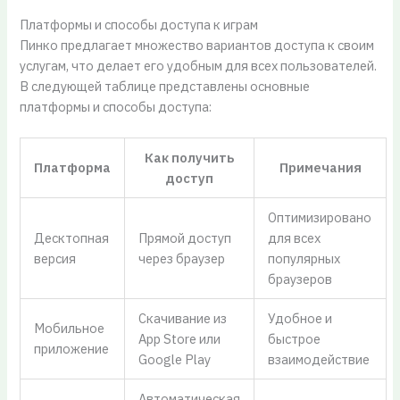
Платформы и способы доступа к играм
Пинко предлагает множество вариантов доступа к своим
услугам, что делает его удобным для всех пользователей.
В следующей таблице представлены основные
платформы и способы доступа:
Как получить
Платформа
Примечания
доступ
Оптимизировано
Десктопная
Прямой доступ
для всех
версия
через браузер
популярных
браузеров
Скачивание из
Удобное и
Мобильное
App Store или
быстрое
приложение
Google Play
взаимодействие
Автоматическая