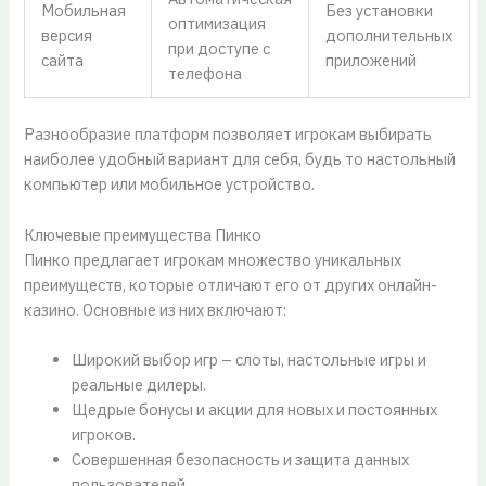
Мобильная
Без установки
оптимизация
версия
дополнительных
при доступе с
сайта
приложений
телефона
Разнообразие платформ позволяет игрокам выбирать
наиболее удобный вариант для себя, будь то настольный
компьютер или мобильное устройство.
Ключевые преимущества Пинко
Пинко предлагает игрокам множество уникальных
преимуществ, которые отличают его от других онлайн-
казино. Основные из них включают:
Широкий выбор игр – слоты, настольные игры и
реальные дилеры.
Щедрые бонусы и акции для новых и постоянных
игроков.
Совершенная безопасность и защита данных
пользователей.