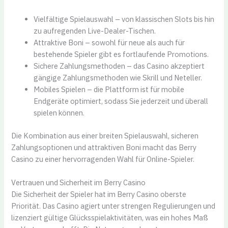
Vielfältige Spielauswahl – von klassischen Slots bis hin
zu aufregenden Live-Dealer-Tischen.
Attraktive Boni – sowohl für neue als auch für
bestehende Spieler gibt es fortlaufende Promotions.
Sichere Zahlungsmethoden – das Casino akzeptiert
gängige Zahlungsmethoden wie Skrill und Neteller.
Mobiles Spielen – die Plattform ist für mobile
Endgeräte optimiert, sodass Sie jederzeit und überall
spielen können.
Die Kombination aus einer breiten Spielauswahl, sicheren
Zahlungsoptionen und attraktiven Boni macht das Berry
Casino zu einer hervorragenden Wahl für Online-Spieler.
Vertrauen und Sicherheit im Berry Casino
Die Sicherheit der Spieler hat im Berry Casino oberste
Priorität. Das Casino agiert unter strengen Regulierungen und
lizenziert gültige Glücksspielaktivitäten, was ein hohes Maß