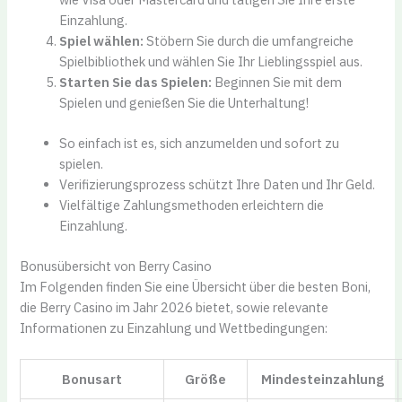
Einzahlung.
Spiel wählen:
Stöbern Sie durch die umfangreiche
Spielbibliothek und wählen Sie Ihr Lieblingsspiel aus.
Starten Sie das Spielen:
Beginnen Sie mit dem
Spielen und genießen Sie die Unterhaltung!
So einfach ist es, sich anzumelden und sofort zu
spielen.
Verifizierungsprozess schützt Ihre Daten und Ihr Geld.
Vielfältige Zahlungsmethoden erleichtern die
Einzahlung.
Bonusübersicht von Berry Casino
Im Folgenden finden Sie eine Übersicht über die besten Boni,
die Berry Casino im Jahr 2026 bietet, sowie relevante
Informationen zu Einzahlung und Wettbedingungen:
Bonusart
Größe
Mindesteinzahlung