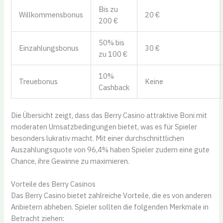
Bis zu
Willkommensbonus
20 €
200 €
50% bis
Einzahlungsbonus
30 €
zu 100 €
10%
Treuebonus
Keine
Cashback
Die Übersicht zeigt, dass das Berry Casino attraktive Boni mit
moderaten Umsatzbedingungen bietet, was es für Spieler
besonders lukrativ macht. Mit einer durchschnittlichen
Auszahlungsquote von 96,4% haben Spieler zudem eine gute
Chance, ihre Gewinne zu maximieren.
Vorteile des Berry Casinos
Das Berry Casino bietet zahlreiche Vorteile, die es von anderen
Anbietern abheben. Spieler sollten die folgenden Merkmale in
Betracht ziehen: