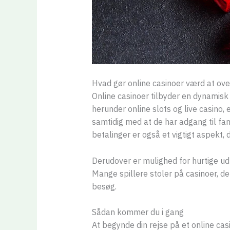
Hvad gør online casinoer værd at ove
Online casinoer tilbyder en dynamisk
herunder online slots og live casino
samtidig med at de har adgang til f
betalinger er også et vigtigt aspekt
Derudover er mulighed for hurtige u
Mange spillere stoler på casinoer, de
besøg.
Sådan kommer du i gang
At begynde din rejse på et online casi