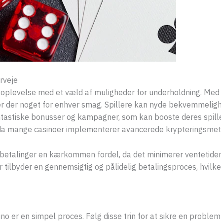
rveje
 oplevelse med et væld af muligheder for underholdning. Med tu
, er der noget for enhver smag. Spillere kan nyde bekvemmelig
antastiske bonusser og kampagner, som kan booste deres spil
, da mange casinoer implementerer avancerede krypteringsmeto
dbetalinger en kærkommen fordel, da det minimerer ventetide
r tilbyder en gennemsigtig og pålidelig betalingsproces, hvil
no er en simpel proces. Følg disse trin for at sikre en problem