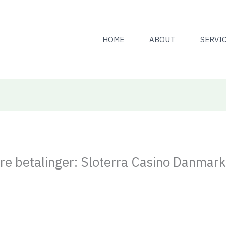
HOME
ABOUT
SERVI
kre betalinger: Sloterra Casino Danmark