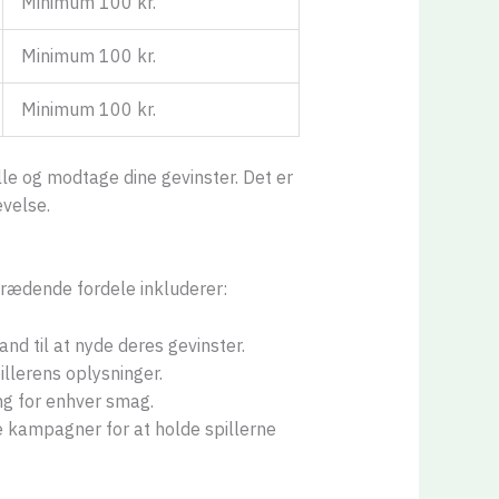
Minimum 100 kr.
Minimum 100 kr.
Minimum 100 kr.
lle og modtage dine gevinster. Det er
evelse.
trædende fordele inkluderer:
nd til at nyde deres gevinster.
illerens oplysninger.
ing for enhver smag.
 kampagner for at holde spillerne