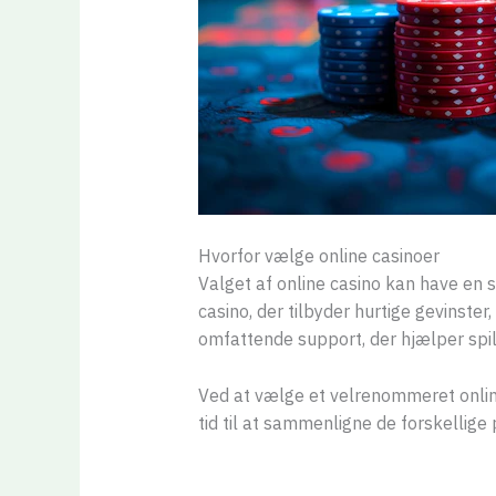
Hvorfor vælge online casinoer
Valget af online casino kan have en s
casino, der tilbyder hurtige gevinster
omfattende support, der hjælper spi
Ved at vælge et velrenommeret online
tid til at sammenligne de forskellige