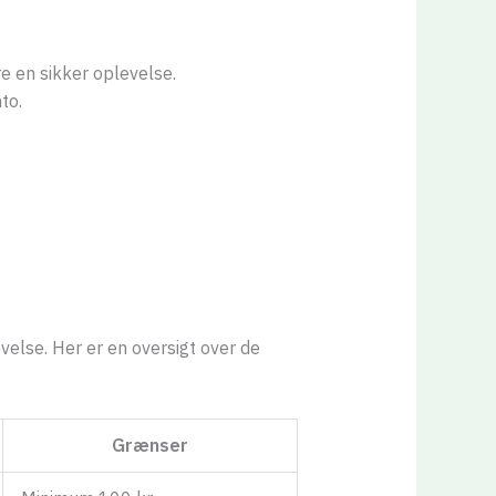
re en sikker oplevelse.
to.
velse. Her er en oversigt over de
Grænser