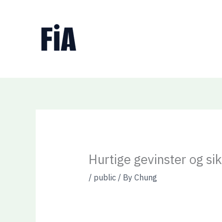
Skip
to
content
Hurtige gevinster og si
/
public
/ By
Chung