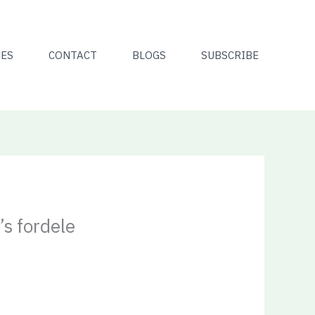
CES
CONTACT
BLOGS
SUBSCRIBE
’s fordele