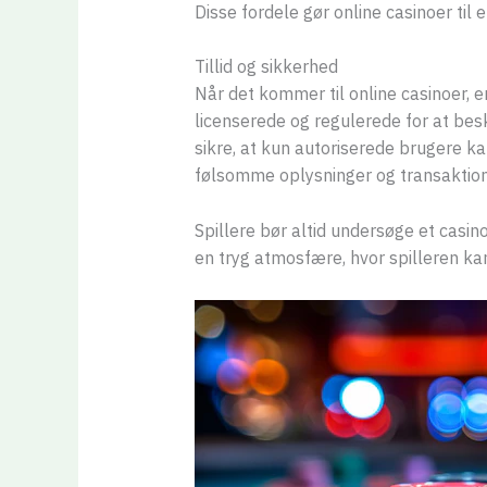
Disse fordele gør online casinoer til
Tillid og sikkerhed
Når det kommer til online casinoer, er
licenserede og regulerede for at besk
sikre, at kun autoriserede brugere k
følsomme oplysninger og transaktion
Spillere bør altid undersøge et casin
en tryg atmosfære, hvor spilleren ka