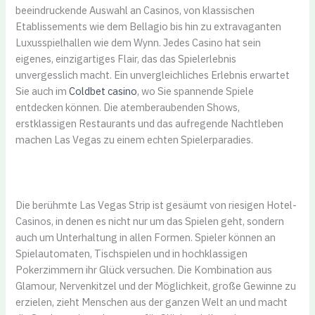
beeindruckende Auswahl an Casinos, von klassischen
Etablissements wie dem Bellagio bis hin zu extravaganten
Luxusspielhallen wie dem Wynn. Jedes Casino hat sein
eigenes, einzigartiges Flair, das das Spielerlebnis
unvergesslich macht. Ein unvergleichliches Erlebnis erwartet
Sie auch im
Coldbet casino
, wo Sie spannende Spiele
entdecken können. Die atemberaubenden Shows,
erstklassigen Restaurants und das aufregende Nachtleben
machen Las Vegas zu einem echten Spielerparadies.
Die berühmte Las Vegas Strip ist gesäumt von riesigen Hotel-
Casinos, in denen es nicht nur um das Spielen geht, sondern
auch um Unterhaltung in allen Formen. Spieler können an
Spielautomaten, Tischspielen und in hochklassigen
Pokerzimmern ihr Glück versuchen. Die Kombination aus
Glamour, Nervenkitzel und der Möglichkeit, große Gewinne zu
erzielen, zieht Menschen aus der ganzen Welt an und macht