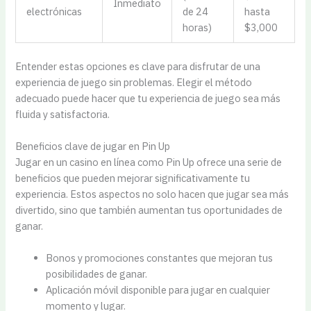
Inmediato
electrónicas
de 24
hasta
horas)
$3,000
Entender estas opciones es clave para disfrutar de una
experiencia de juego sin problemas. Elegir el método
adecuado puede hacer que tu experiencia de juego sea más
fluida y satisfactoria.
Beneficios clave de jugar en Pin Up
Jugar en un casino en línea como Pin Up ofrece una serie de
beneficios que pueden mejorar significativamente tu
experiencia. Estos aspectos no solo hacen que jugar sea más
divertido, sino que también aumentan tus oportunidades de
ganar.
Bonos y promociones constantes que mejoran tus
posibilidades de ganar.
Aplicación móvil disponible para jugar en cualquier
momento y lugar.