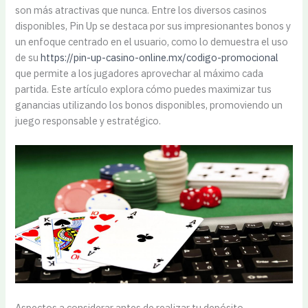
son más atractivas que nunca. Entre los diversos casinos
disponibles, Pin Up se destaca por sus impresionantes bonos y
un enfoque centrado en el usuario, como lo demuestra el uso
de su
https://pin-up-casino-online.mx/codigo-promocional
que permite a los jugadores aprovechar al máximo cada
partida. Este artículo explora cómo puedes maximizar tus
ganancias utilizando los bonos disponibles, promoviendo un
juego responsable y estratégico.
Aspectos a considerar antes de realizar tu depósito