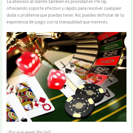
La atención al cliente también es prioridad en Pin Up,
ofreciendo soporte efectivo y rápido para resolver cualquier
duda o problema que puedas tener. Así, puedes disfrutar de tu
experiencia de juego con la tranquilidad que mereces.
¿Por qué elegir Pin Up?