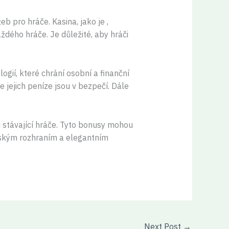
b pro hráče. Kasina, jako je ,
aždého hráče. Je důležité, aby hráči
gií, které chrání osobní a finanční
 jejich peníze jsou v bezpečí. Dále
i stávající hráče. Tyto bonusy mohou
telským rozhraním a elegantním
Next Post
→