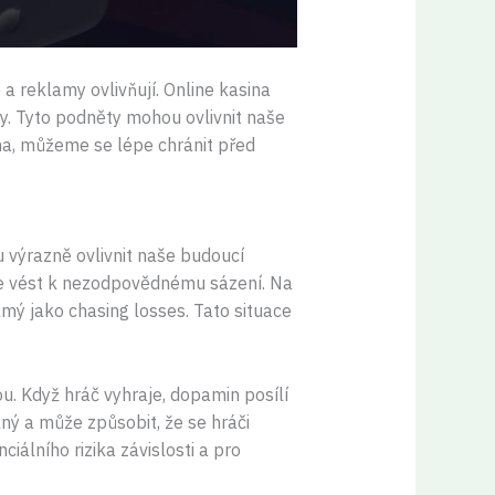
a reklamy ovlivňují. Online kasina
my. Tyto podněty mohou ovlivnit naše
na, můžeme se lépe chránit před
u výrazně ovlivnit naše budoucí
může vést k nezodpovědnému sázení. Na
ámý jako chasing losses. Tato situace
u. Když hráč vyhraje, dopamin posílí
lný a může způsobit, že se hráči
iálního rizika závislosti a pro