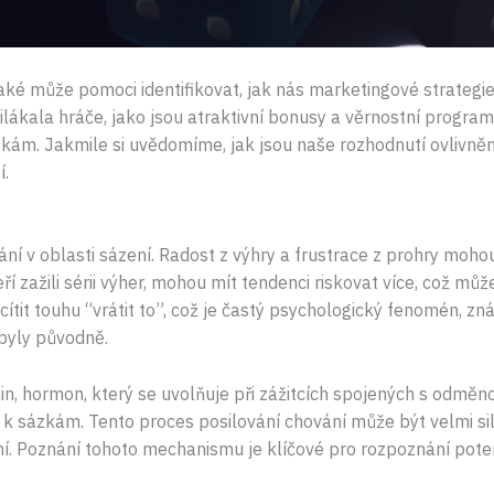
é může pomoci identifikovat, jak nás marketingové strategie 
řilákala hráče, jako jsou atraktivní bonusy a věrnostní progra
zkám. Jakmile si uvědomíme, jak jsou naše rozhodnutí ovlivně
í.
ání v oblasti sázení. Radost z výhry a frustrace z prohry moho
eří zažili sérii výher, mohou mít tendenci riskovat více, což 
ítit touhu “vrátit to”, což je častý psychologický fenomén, zn
 byly původně.
, hormon, který se uvolňuje při zážitcích spojených s odměno
t k sázkám. Tento proces posilování chování může být velmi si
ní. Poznání tohoto mechanismu je klíčové pro rozpoznání potenc