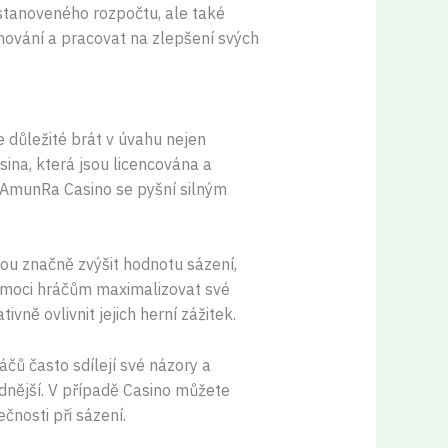
stanoveného rozpočtu, ale také
chování a pracovat na zlepšení svých
e důležité brát v úvahu nejen
ina, která jsou licencována a
, AmunRa Casino se pyšní silným
hou značně zvýšit hodnotu sázení,
pomoci hráčům maximalizovat své
ně ovlivnit jejich herní zážitek.
čů často sdílejí své názory a
dnější. V případě Casino můžete
nosti při sázení.