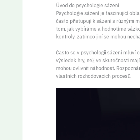
Úvod do psychologie sázení
Psychologie sázení je fascinující obl
často přistupují k sázení s různými m
tom, jak vybíráme a hodnotíme sázkové
kontroly, zatímco jiní se mohou nech
Často se v psychologii sázení mluví o 
výsledek hry, než ve skutečnosti mají.
mohou ovlivnit náhodnost. Rozpozná
vlastních rozhodovacích procesů.