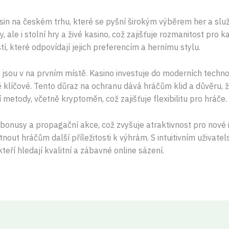
sin na českém trhu, které se pyšní širokým výběrem her a služe
 ale i stolní hry a živé kasino, což zajišťuje rozmanitost pro k
tí, které odpovídají jejich preferencím a hernímu stylu.
sou v na prvním místě. Kasino investuje do moderních technolo
 klíčové. Tento důraz na ochranu dává hráčům klid a důvěru, že
etody, včetně kryptoměn, což zajišťuje flexibilitu pro hráče.
 bonusy a propagační akce, což zvyšuje atraktivnost pro nové 
tnout hráčům další příležitosti k výhrám. S intuitivním uživa
teří hledají kvalitní a zábavné online sázení.