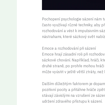
Pochopení psychologie sázení nám tak
často využívají různé techniky, aby p
rozhodování a vést k impulsivním sá
nástrahami, které sázkový svět nabíz
Emoce a rozhodování při sázení
Emoce hrají zásadní roli při rozhodov
sázkové chování. Například, hráči, kt
druhé straně, po prohře mohou hráči c
může vyústit v ještě větší ztráty, než
Dalším důležitým faktorem je dopamin
pozitivní pocity a přitáhne hráče zpě
stávají závislými na vzrušení ze sáze
udržení zdravého přístupu k sázení.