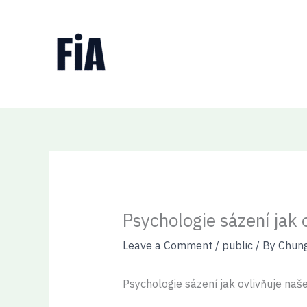
Skip
to
content
Psychologie sázení jak 
Leave a Comment
/
public
/ By
Chun
Psychologie sázení jak ovlivňuje naš