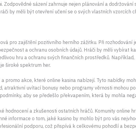
mi. Zodpovědné sázení zahrnuje nejen plánování a dodržování 
ráči by měli být otevření učení se o svých vlastních vzorcích 
ová pro zajištění pozitivního herního zážitku. Při rozhodování j
bezpečnost a ochranu osobních údajů. Hráči by měli vybírat kas
edlivou hru a ochranu svých finančních prostředků. Například
e široké spektrum her.
y a promo akce, které online kasina nabízejí. Tyto nabídky mo
ad, atraktivní uvítací bonusy nebo programy věrnosti mohou 
 podmínky, aby se předešlo překvapením, která by mohla negativ
ké hodnocení a zkušenosti ostatních hráčů. Komunity online hrá
né informace o tom, jaké kasino by mohlo být pro vás nejvho
esionální podporu, což přispívá k celkovému pohodlí a bezpeč