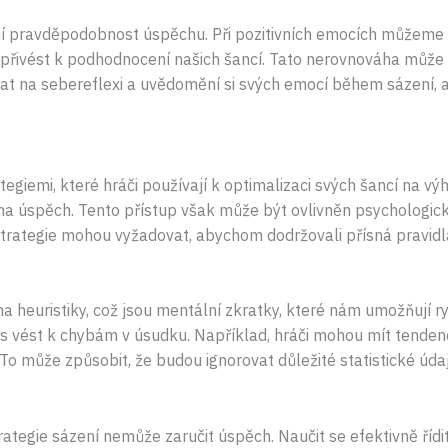
mají pravděpodobnost úspěchu. Při pozitivních emocích můžem
řivést k podhodnocení našich šancí. Tato nerovnováha může 
vat na sebereflexi a uvědomění si svých emocí během sázení, 
tegiemi, které hráči používají k optimalizaci svých šancí na výh
 na úspěch. Tento přístup však může být ovlivněn psychologic
 strategie mohou vyžadovat, abychom dodržovali přísná pravid
a heuristiky, což jsou mentální zkratky, které nám umožňují ry
 vést k chybám v úsudku. Například, hráči mohou mít tendenci
 To může způsobit, že budou ignorovat důležité statistické úda
rategie sázení nemůže zaručit úspěch. Naučit se efektivně ří