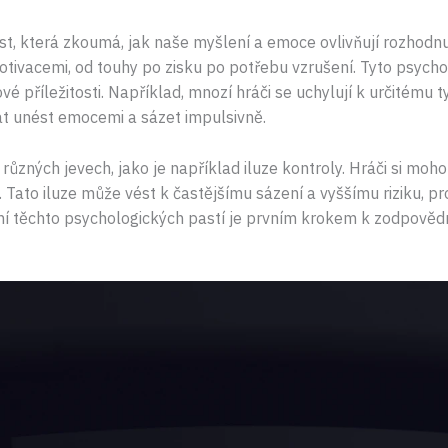
ast, která zkoumá, jak naše myšlení a emoce ovlivňují rozhodnu
otivacemi, od touhy po zisku po potřebu vzrušení. Tyto psycholo
 příležitosti. Například, mnozí hráči se uchylují k určitému ty
at unést emocemi a sázet impulsivně.
různých jevech, jako je například iluze kontroly. Hráči si mohou
 Tato iluze může vést k častějšímu sázení a vyššímu riziku, pro
ní těchto psychologických pastí je prvním krokem k zodpově