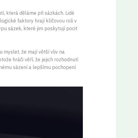
tí, která děláme při sázkách. Lidé
gické faktory hrají klíčovou roli v
pu sázek, které jim poskytují pocit
 myslet, že mají větší vliv na
tože hráči věří, že jejich rozhodnutí
dnému sázení a lepšímu pochopení