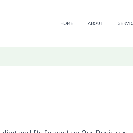
HOME
ABOUT
SERVI
ling and Its Impact on Our Decisions