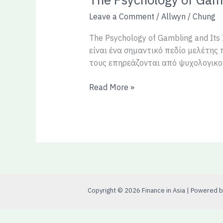
Psychology
Leave a Comment
/
Allwyn
/
Chung
of
Gambling
The Psychology of Gambling and Its
and
είναι ένα σημαντικό πεδίο μελέτης
Its
τους επηρεάζονται από ψυχολογικού
Impact
on
Read More »
Our
Decisions
Copyright © 2026 Finance in Asia | Powered by