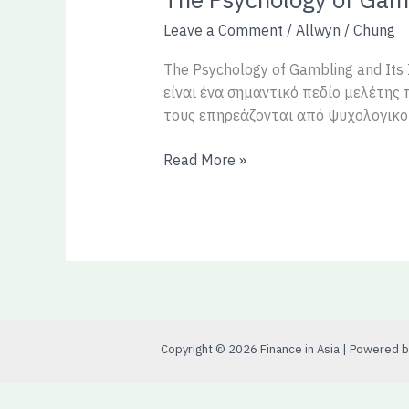
Psychology
Leave a Comment
/
Allwyn
/
Chung
of
Gambling
The Psychology of Gambling and Its
and
είναι ένα σημαντικό πεδίο μελέτης
Its
τους επηρεάζονται από ψυχολογικού
Impact
on
Read More »
Our
Decisions
Copyright © 2026 Finance in Asia | Powered by