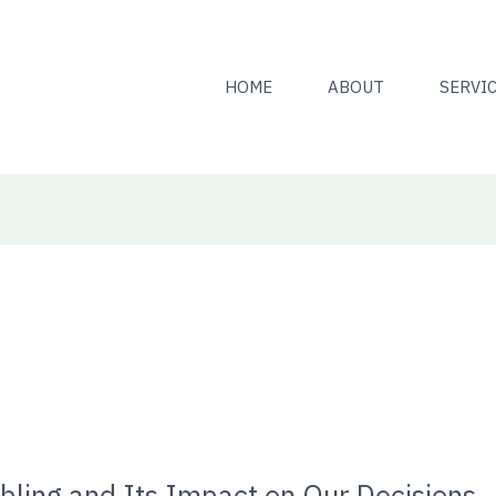
HOME
ABOUT
SERVI
ling and Its Impact on Our Decisions