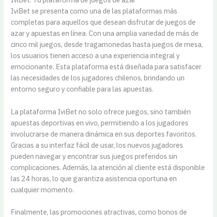
IviBet se presenta como una de las plataformas más
completas para aquellos que desean disfrutar de juegos de
azar y apuestas en línea. Con una amplia variedad de más de
cinco mil juegos, desde tragamonedas hasta juegos de mesa,
los usuarios tienen acceso a una experiencia integral y
emocionante. Esta plataforma está diseñada para satisfacer
las necesidades de los jugadores chilenos, brindando un
entorno seguro y confiable para las apuestas.
La plataforma IviBet no solo ofrece juegos, sino también
apuestas deportivas en vivo, permitiendo a los jugadores
involucrarse de manera dinámica en sus deportes favoritos.
Gracias a su interfaz fácil de usar, los nuevos jugadores
pueden navegar y encontrar sus juegos preferidos sin
complicaciones. Además, la atención al cliente está disponible
las 24 horas, lo que garantiza asistencia oportuna en
cualquier momento.
Finalmente, las promociones atractivas, como bonos de