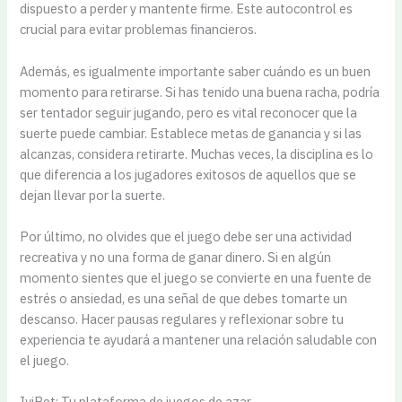
dispuesto a perder y mantente firme. Este autocontrol es
crucial para evitar problemas financieros.
Además, es igualmente importante saber cuándo es un buen
momento para retirarse. Si has tenido una buena racha, podría
ser tentador seguir jugando, pero es vital reconocer que la
suerte puede cambiar. Establece metas de ganancia y si las
alcanzas, considera retirarte. Muchas veces, la disciplina es lo
que diferencia a los jugadores exitosos de aquellos que se
dejan llevar por la suerte.
Por último, no olvides que el juego debe ser una actividad
recreativa y no una forma de ganar dinero. Si en algún
momento sientes que el juego se convierte en una fuente de
estrés o ansiedad, es una señal de que debes tomarte un
descanso. Hacer pausas regulares y reflexionar sobre tu
experiencia te ayudará a mantener una relación saludable con
el juego.
IviBet: Tu plataforma de juegos de azar