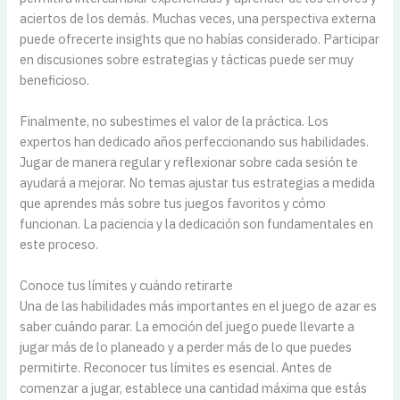
aciertos de los demás. Muchas veces, una perspectiva externa
puede ofrecerte insights que no habías considerado. Participar
en discusiones sobre estrategias y tácticas puede ser muy
beneficioso.
Finalmente, no subestimes el valor de la práctica. Los
expertos han dedicado años perfeccionando sus habilidades.
Jugar de manera regular y reflexionar sobre cada sesión te
ayudará a mejorar. No temas ajustar tus estrategias a medida
que aprendes más sobre tus juegos favoritos y cómo
funcionan. La paciencia y la dedicación son fundamentales en
este proceso.
Conoce tus límites y cuándo retirarte
Una de las habilidades más importantes en el juego de azar es
saber cuándo parar. La emoción del juego puede llevarte a
jugar más de lo planeado y a perder más de lo que puedes
permitirte. Reconocer tus límites es esencial. Antes de
comenzar a jugar, establece una cantidad máxima que estás