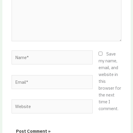
Name*
Save
my name,
email, and
website in
Email*
this
browser for
the next
time I
Website
comment.