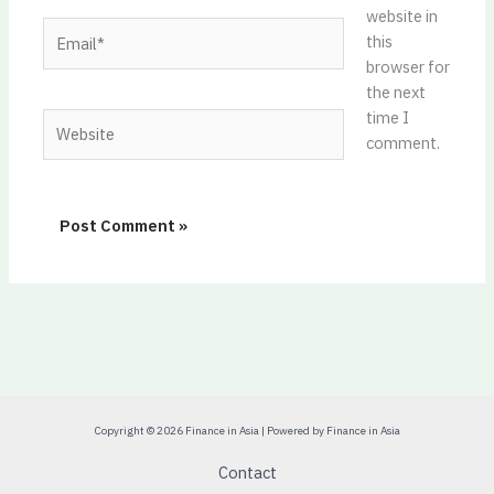
website in
Email*
this
browser for
the next
time I
Website
comment.
Copyright © 2026 Finance in Asia | Powered by Finance in Asia
Contact