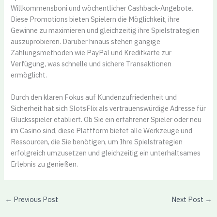
Willkommensboni und wöchentlicher Cashback-Angebote.
Diese Promotions bieten Spielern die Möglichkeit, ihre
Gewinne zu maximieren und gleichzeitig ihre Spielstrategien
auszuprobieren. Darüber hinaus stehen gängige
Zahlungsmethoden wie PayPal und Kreditkarte zur
Verfügung, was schnelle und sichere Transaktionen
ermöglicht.
Durch den klaren Fokus auf Kundenzufriedenheit und
Sicherheit hat sich SlotsFlix als vertrauenswürdige Adresse für
Glücksspieler etabliert. Ob Sie ein erfahrener Spieler oder neu
im Casino sind, diese Plattform bietet alle Werkzeuge und
Ressourcen, die Sie benötigen, um Ihre Spielstrategien
erfolgreich umzusetzen und gleichzeitig ein unterhaltsames
Erlebnis zu genießen.
←
Previous Post
Next Post
→