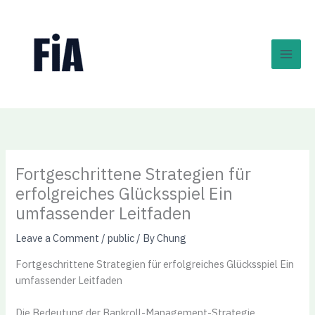
Skip
to
content
Fortgeschrittene Strategien für
erfolgreiches Glücksspiel Ein
umfassender Leitfaden
Leave a Comment
/
public
/ By
Chung
Fortgeschrittene Strategien für erfolgreiches Glücksspiel Ein
umfassender Leitfaden
Die Bedeutung der Bankroll-Management-Strategie