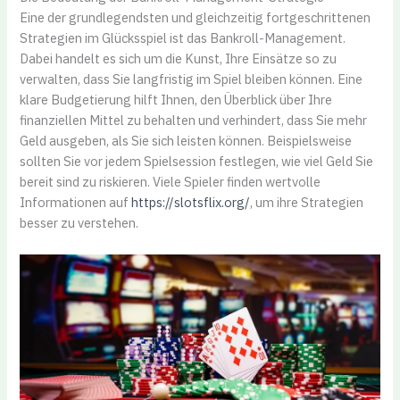
Eine der grundlegendsten und gleichzeitig fortgeschrittenen
Strategien im Glücksspiel ist das Bankroll-Management.
Dabei handelt es sich um die Kunst, Ihre Einsätze so zu
verwalten, dass Sie langfristig im Spiel bleiben können. Eine
klare Budgetierung hilft Ihnen, den Überblick über Ihre
finanziellen Mittel zu behalten und verhindert, dass Sie mehr
Geld ausgeben, als Sie sich leisten können. Beispielsweise
sollten Sie vor jedem Spielsession festlegen, wie viel Geld Sie
bereit sind zu riskieren. Viele Spieler finden wertvolle
Informationen auf
https://slotsflix.org/
, um ihre Strategien
besser zu verstehen.