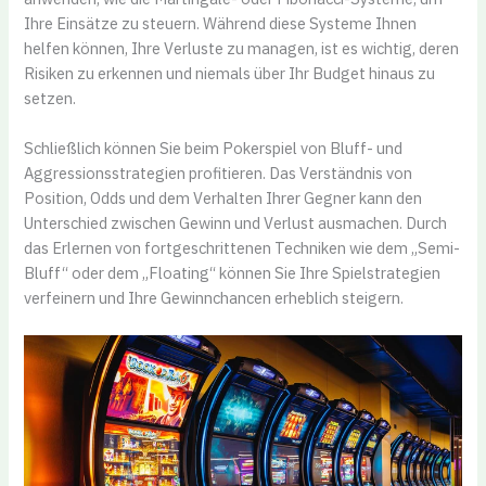
Ihre Einsätze zu steuern. Während diese Systeme Ihnen
helfen können, Ihre Verluste zu managen, ist es wichtig, deren
Risiken zu erkennen und niemals über Ihr Budget hinaus zu
setzen.
Schließlich können Sie beim Pokerspiel von Bluff- und
Aggressionsstrategien profitieren. Das Verständnis von
Position, Odds und dem Verhalten Ihrer Gegner kann den
Unterschied zwischen Gewinn und Verlust ausmachen. Durch
das Erlernen von fortgeschrittenen Techniken wie dem „Semi-
Bluff“ oder dem „Floating“ können Sie Ihre Spielstrategien
verfeinern und Ihre Gewinnchancen erheblich steigern.