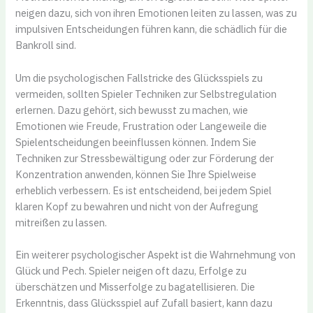
neigen dazu, sich von ihren Emotionen leiten zu lassen, was zu
impulsiven Entscheidungen führen kann, die schädlich für die
Bankroll sind.
Um die psychologischen Fallstricke des Glücksspiels zu
vermeiden, sollten Spieler Techniken zur Selbstregulation
erlernen. Dazu gehört, sich bewusst zu machen, wie
Emotionen wie Freude, Frustration oder Langeweile die
Spielentscheidungen beeinflussen können. Indem Sie
Techniken zur Stressbewältigung oder zur Förderung der
Konzentration anwenden, können Sie Ihre Spielweise
erheblich verbessern. Es ist entscheidend, bei jedem Spiel
klaren Kopf zu bewahren und nicht von der Aufregung
mitreißen zu lassen.
Ein weiterer psychologischer Aspekt ist die Wahrnehmung von
Glück und Pech. Spieler neigen oft dazu, Erfolge zu
überschätzen und Misserfolge zu bagatellisieren. Die
Erkenntnis, dass Glücksspiel auf Zufall basiert, kann dazu