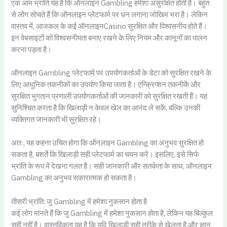
एक आम भ्रांति यह है कि ऑनलाइन Gambling हमेशा असुरक्षित होती है। बहुत
से लोग सोचते हैं कि ऑनलाइन प्लेटफार्म पर धन लगाना जोखिम भरा है। लेकिन
वास्तव में, आजकल के कई ऑनलाइनCasino सुरक्षित और विश्वसनीय होते हैं।
इन वेबसाइटों को विश्वसनीयता बनाए रखने के लिए नियम और कानूनों का पालन
करना पड़ता है।
ऑनलाइन Gambling प्लेटफार्म पर उपयोगकर्ताओं के डेटा को सुरक्षित रखने के
लिए आधुनिक तकनीकों का उपयोग किया जाता है। एन्क्रिप्शन तकनीकें और
सुरक्षित भुगतान प्रणाली उपयोगकर्ताओं की जानकारी को सुरक्षित रखती हैं। यह
सुनिश्चित करता है कि खिलाड़ी न केवल खेल का आनंद ले सकें, बल्कि उनकी
व्यक्तिगत जानकारी भी सुरक्षित रहे।
अतः, यह कहना उचित होगा कि ऑनलाइन Gambling का अनुभव सुरक्षित हो
सकता है, बशर्ते कि खिलाड़ी सही प्लेटफार्म का चयन करें। इसलिए, इसे सिर्फ
भ्रांति के रूप में देखना गलत है। सही जानकारी और सतर्कता के साथ, ऑनलाइन
Gambling का अनुभव सकारात्मक हो सकता है।
तीसरी भ्रांति: जु Gambling में हमेशा नुकसान होता है
कई लोग मानते हैं कि जु Gambling में हमेशा नुकसान होता है, लेकिन यह बिल्कुल
सही नहीं है। वास्तविकता यह है कि यदि खिलाड़ी सही तरीके से खेलता है और ज्ञान