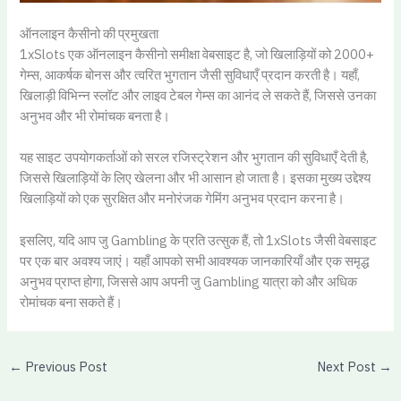
ऑनलाइन कैसीनो की प्रमुखता
1xSlots एक ऑनलाइन कैसीनो समीक्षा वेबसाइट है, जो खिलाड़ियों को 2000+
गेम्स, आकर्षक बोनस और त्वरित भुगतान जैसी सुविधाएँ प्रदान करती है। यहाँ,
खिलाड़ी विभिन्न स्लॉट और लाइव टेबल गेम्स का आनंद ले सकते हैं, जिससे उनका
अनुभव और भी रोमांचक बनता है।
यह साइट उपयोगकर्ताओं को सरल रजिस्ट्रेशन और भुगतान की सुविधाएँ देती है,
जिससे खिलाड़ियों के लिए खेलना और भी आसान हो जाता है। इसका मुख्य उद्देश्य
खिलाड़ियों को एक सुरक्षित और मनोरंजक गेमिंग अनुभव प्रदान करना है।
इसलिए, यदि आप जु Gambling के प्रति उत्सुक हैं, तो 1xSlots जैसी वेबसाइट
पर एक बार अवश्य जाएं। यहाँ आपको सभी आवश्यक जानकारियाँ और एक समृद्ध
अनुभव प्राप्त होगा, जिससे आप अपनी जु Gambling यात्रा को और अधिक
रोमांचक बना सकते हैं।
←
Previous Post
Next Post
→