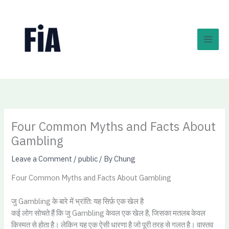
Skip
to
content
Four Common Myths and Facts About
Gambling
Leave a Comment
/
public
/ By
Chung
Four Common Myths and Facts About Gambling
जु Gambling के बारे में भ्रांति: यह सिर्फ़ एक खेल है
कई लोग सोचते हैं कि जु Gambling केवल एक खेल है, जिसका मतलब केवल
किस्मत से होता है। लेकिन यह एक ऐसी धारणा है जो पूरी तरह से गलत है। वास्तव