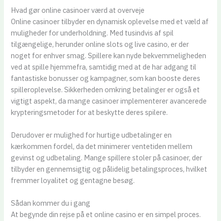
Hvad gør online casinoer værd at overveje
Online casinoer tilbyder en dynamisk oplevelse med et væld af
muligheder for underholdning. Med tusindvis af spil
tilgængelige, herunder online slots og live casino, er der
noget for enhver smag. Spillere kan nyde bekvemmeligheden
ved at spille hjemmefra, samtidig med at de har adgang til
fantastiske bonusser og kampagner, som kan booste deres
spilleroplevelse. Sikkerheden omkring betalinger er også et
vigtigt aspekt, da mange casinoer implementerer avancerede
krypteringsmetoder for at beskytte deres spilere.
Derudover er mulighed for hurtige udbetalinger en
kærkommen fordel, da det minimerer ventetiden mellem
gevinst og udbetaling. Mange spillere stoler på casinoer, der
tilbyder en gennemsigtig og pålidelig betalingsproces, hvilket
fremmer loyalitet og gentagne besøg.
Sådan kommer du i gang
At begynde din rejse på et online casino er en simpel proces.