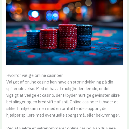
Hvorfor vælge online casinoer
Valget af online casino kan have en stor indvirkning på din
spilleoplevelse. Med et hav af muligheder derude, er det
vigtigt at vælge et casino, der tilbyder hurtige gevinster, sikre
betalinger og en bred vifte af spil. Online casinoer tilbyder et
sikkert miljø sammen med en omfattende support, der
hjælper spillere med eventuelle spørgsmål eller bekymringer.
Ved at vælge et velrenommeret online casino, kan du være