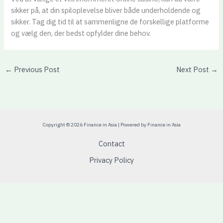
sikker på, at din spiloplevelse bliver både underholdende og
sikker. Tag dig tid til at sammenligne de forskellige platforme
og vælg den, der bedst opfylder dine behov.
←
Previous Post
Next Post
→
Copyright © 2026 Finance in Asia | Powered by Finance in Asia
Contact
Privacy Policy