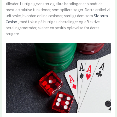
tilbyder. Hurtige gevinster og sikre betalinger er blandt de
mest attraktive funktioner, som spillere søger. Dette artikel vil
udforske, hvordan online casinoer, særligt dem som
Sloterra
Casino
, med fokus på hurtige udbetalinger og effektive
betalingsmetoder, skaber en positiv oplevelse for deres
brugere.