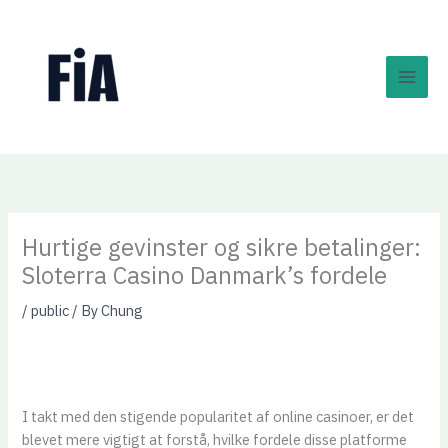
Skip
to
content
Hurtige gevinster og sikre betalinger:
Sloterra Casino Danmark’s fordele
/
public
/ By
Chung
I takt med den stigende popularitet af online casinoer, er det
blevet mere vigtigt at forstå, hvilke fordele disse platforme