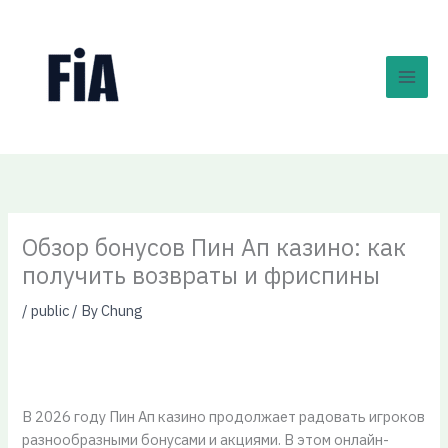
Skip
to
content
Обзор бонусов Пин Ап казино: как
получить возвраты и фриспины
/
public
/ By
Chung
В 2026 году Пин Ап казино продолжает радовать игроков
разнообразными бонусами и акциями. В этом онлайн-