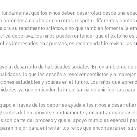
ad fundamental que los niños deben desarrollar desde una eda
a aprender a colaborar con otros, respetar diferentes puntos d
jora su rendimiento atlético, sino que también fomenta la em
tica deportiva, los niños pueden entender que el éxito no es s
uellos interesados en apuestas, es recomendable revisar las
c
uye al desarrollo de habilidades sociales. En un ambiente depo
lidades, lo que les enseña a resolver conflictos y a manejar 
aciones saludables y sólidas en el futuro. Los niños que apre
idades, ya que entienden la importancia de unir fuerzas para
uipo a través de los deportes ayuda a los niños a desarrollar
ntegrantes deben apoyarse mutuamente y encontrar maneras de
des son parte del proceso y que el apoyo mutuo es esencial pa
eparan mejor para enfrentar los retos que encontrarán en su v