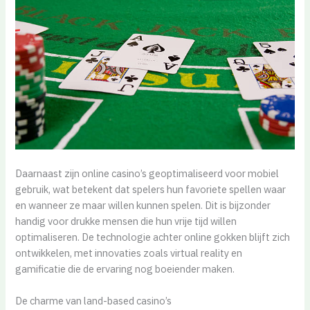
Daarnaast zijn online casino’s geoptimaliseerd voor mobiel
gebruik, wat betekent dat spelers hun favoriete spellen waar
en wanneer ze maar willen kunnen spelen. Dit is bijzonder
handig voor drukke mensen die hun vrije tijd willen
optimaliseren. De technologie achter online gokken blijft zich
ontwikkelen, met innovaties zoals virtual reality en
gamificatie die de ervaring nog boeiender maken.
De charme van land-based casino’s