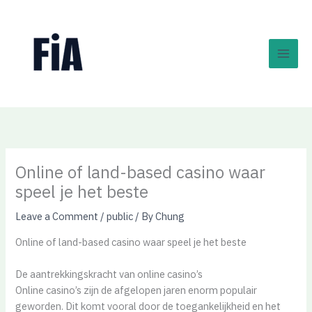
Skip
to
content
Online of land-based casino waar
speel je het beste
Leave a Comment
/
public
/ By
Chung
Online of land-based casino waar speel je het beste
De aantrekkingskracht van online casino’s
Online casino’s zijn de afgelopen jaren enorm populair
geworden. Dit komt vooral door de toegankelijkheid en het