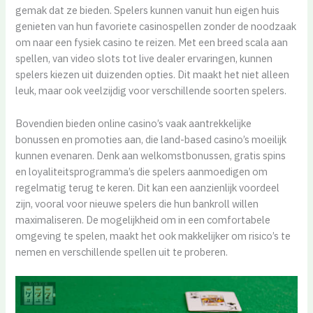
gemak dat ze bieden. Spelers kunnen vanuit hun eigen huis
genieten van hun favoriete casinospellen zonder de noodzaak
om naar een fysiek casino te reizen. Met een breed scala aan
spellen, van video slots tot live dealer ervaringen, kunnen
spelers kiezen uit duizenden opties. Dit maakt het niet alleen
leuk, maar ook veelzijdig voor verschillende soorten spelers.
Bovendien bieden online casino’s vaak aantrekkelijke
bonussen en promoties aan, die land-based casino’s moeilijk
kunnen evenaren. Denk aan welkomstbonussen, gratis spins
en loyaliteitsprogramma’s die spelers aanmoedigen om
regelmatig terug te keren. Dit kan een aanzienlijk voordeel
zijn, vooral voor nieuwe spelers die hun bankroll willen
maximaliseren. De mogelijkheid om in een comfortabele
omgeving te spelen, maakt het ook makkelijker om risico’s te
nemen en verschillende spellen uit te proberen.