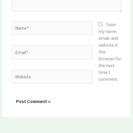
Name*
Save
my name,
email, and
website in
Email*
this
browser for
the next
time I
Website
comment.