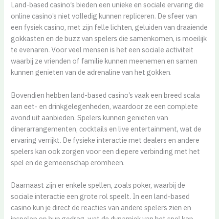
Land-based casino’s bieden een unieke en sociale ervaring die
online casino’s niet volledig kunnen repliceren. De sfeer van
een fysiek casino, met zijn felle lichten, geluiden van draaiende
gokkasten en de buzz van spelers die samenkomen, is moeilijk
te evenaren. Voor veel mensen is het een sociale activiteit
waarbij ze vrienden of familie kunnen meenemen en samen
kunnen genieten van de adrenaline van het gokken.
Bovendien hebben land-based casino’s vaak een breed scala
aan eet- en drinkgelegenheden, waardoor ze een complete
avond uit aanbieden. Spelers kunnen genieten van
dinerarrangementen, cocktails en live entertainment, wat de
ervaring verrijkt. De fysieke interactie met dealers en andere
spelers kan ook zorgen voor een diepere verbinding met het
spel en de gemeenschap eromheen.
Daarnaast zijn er enkele spellen, zoals poker, waarbij de
sociale interactie een grote rol speelt. In een land-based
casino kun je direct de reacties van andere spelers zien en
inspelen op hun gedrag, wat de dynamiek van het spel kan