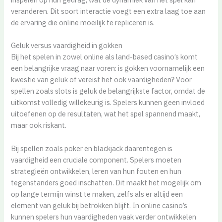
veranderen. Dit soort interactie voegt een extra laag toe aan
de ervaring die online moeilijk te repliceren is.
Geluk versus vaardigheid in gokken
Bij het spelen in zowel online als land-based casino’s komt
een belangrijke vraag naar voren: is gokken voornamelijk een
kwestie van geluk of vereist het ook vaardigheden? Voor
spellen zoals slots is geluk de belangrijkste factor, omdat de
uitkomst volledig willekeurig is. Spelers kunnen geen invloed
uitoefenen op de resultaten, wat het spel spannend maakt,
maar ook riskant.
Bij spellen zoals poker en blackjack daarentegen is
vaardigheid een cruciale component. Spelers moeten
strategieën ontwikkelen, leren van hun fouten en hun
tegenstanders goed inschatten. Dit maakt het mogelijk om
op lange termijn winst te maken, zelfs als er altijd een
element van geluk bij betrokken blijft. In online casino’s
kunnen spelers hun vaardigheden vaak verder ontwikkelen