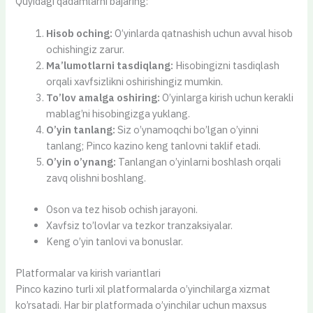
Quyidagi qadamlarni bajaring:
Hisob oching:
O’yinlarda qatnashish uchun avval hisob
ochishingiz zarur.
Ma’lumotlarni tasdiqlang:
Hisobingizni tasdiqlash
orqali xavfsizlikni oshirishingiz mumkin.
To’lov amalga oshiring:
O’yinlarga kirish uchun kerakli
mablag’ni hisobingizga yuklang.
O’yin tanlang:
Siz o’ynamoqchi bo’lgan o’yinni
tanlang; Pinco kazino keng tanlovni taklif etadi.
O’yin o’ynang:
Tanlangan o’yinlarni boshlash orqali
zavq olishni boshlang.
Oson va tez hisob ochish jarayoni.
Xavfsiz to’lovlar va tezkor tranzaksiyalar.
Keng o’yin tanlovi va bonuslar.
Platformalar va kirish variantlari
Pinco kazino turli xil platformalarda o’yinchilarga xizmat
ko’rsatadi. Har bir platformada o’yinchilar uchun maxsus