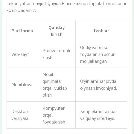
imkoniyatlar mavjud. Quyida Pinco kazino ning platformalarini
ko’rib chiqamiz:
Qanday
Platforma
Izohlar
kirish
Oddiy va tezkor
Brauzer orqali
Veb-sayt
foydalanish uchun
kirish
mo’ljallangan.
Mobil
qurilmalar
O’yinlarni har joyda
Mobil ilova
orqali yuklab
o’ynash imkoniyati.
olish
Kompyuter
Desktop
Keng ekran tajribasi
orqali
versiyasi
va qulay interfeys.
foydalanish