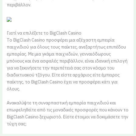
περιβάλλον.
Γιατί να επιλέξετε το BigClash Casino
Το BigClash Casino προσφέρει μια αξέχαστη εμπειρία
παιχνιδιού για όλους τους παίκτες, ανεξαρτήτως επιπέδου
εμπειρίας. Με μια γκάμα παιχνιδιών, γενναιόδωρους
μπόνους και ένα ασφαλές περιβάλλον, είναι ιδανική επιλογή
για να ξεκινήσετε την περιπέτειά σας στον κόσμο του
διαδικτυακού τζόγου. Είτε είστε αρχάριος είτε έμπειρος
παίκτης, το BigClash Casino έχει να προσφέρει κάτι για
όλους.
Ανακαλύψτε τη συναρπαστική εμπειρία παιχνιδιού και
επωφεληθείτε από τις μοναδικές προσφορές που κάνουν το
BigClash Casino ξεχωριστό. Είστε έτοιμοι να δοκιμάσετε την
τύχη σας;