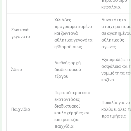
περισσότερα
κεφάλαια.
Χιλιάδες
Δυνατότητα
προγραμματισμένα
στοιχηματισμ
Ζωντανά
και ζωντανά
σε αγαπημένο
γεγονότα
αθλητικά γεγονότα
αθλητικούς
εβδομαδιαίως
αγώνες.
Εξασφαλίζει τ
Διεθνής αρχή
ασφάλεια και 
Άδεια
διαδικτυακού
νομιμότητα το
τζόγου
καζίνο.
Περισσότεροι από
εκατοντάδες
Ποικιλία για να
διαδικτυακοί
Παιχνίδια
καλύψει όλες τ
κουλοχέρηδες και
προτιμήσεις.
επιτραπέζια
παιχνίδια