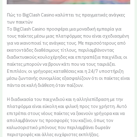
Πώς το BigClash Casino καλύπτει τις πραγματικές ανάγκες
των παικτών
Το BigClash Casino προσφέρει μια μοναδική εμπειρία για
τους παίκτες μέσω μιας πλατφόρμας που είναι σχεδιασμένη
για να ικανοποιεί τις ανάγκες τους. Με περισσότερους από
εκατοντάδες διαθέσιμους τίτλους, περιλαμβάνοντας
διαδικτυακούς κουλοχέρηδες και επιτραπέζια παιχνίδια, οι
παίκτες μπορούν να βρουν κάτι που να τους ταιριάζει.
Επιπλέον, οι γρήγορες καταθέσεις και η 24/7 υποστήριξη
μέσω ζωντανής συνομιλίας εξασφαλίζουν ότι οι παίκτες είναι
πάντα σε καλή διάθεση όταν παίζουν.
Η διαδικασία του παιχνιδιού και η αλληλεπίδραση με την
πλατφόρμα είναι εύκολη και φιλική προς τον χρήστη. Αυτό
επιτρέπει στους νέους παίκτες να ξεκινούν γρήγορα και να
απολαμβάνουν τις προσφορές του καζίνο, όπως τον
καλωσοριστικό μπόνους που περιλαμβάνει δωρεάν
περιστροφές και άλλες ευχάριστες εκπλήξεις.