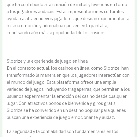
que ha contribuido a la creación de mitos y leyendas en torno
a los jugadores audaces. Estas representaciones culturales
ayudan a atraer nuevos jugadores que desean experimentar la
misma emoción y adrenalina que ven en la pantalla,
impulsando aún más la popularidad de los casinos.
Slotrize y la experiencia de juego en línea
En el contexto actual, los casinos en línea, como Slotrize, han
transformado la manera en que los jugadores interactúan con
el mundo del juego. Esta plataforma ofrece una amplia
variedad de juegos, incluyendo tragaperras, que permiten a los
usuarios experimentar la emoción del casino desde cualquier
lugar. Con atractivos bonos de bienvenida y giros gratis,
Slotrize se ha convertido en un destino popular para quienes
buscan una experiencia de juego emocionante y audaz.
La seguridad y la confiabilidad son fundamentales en los