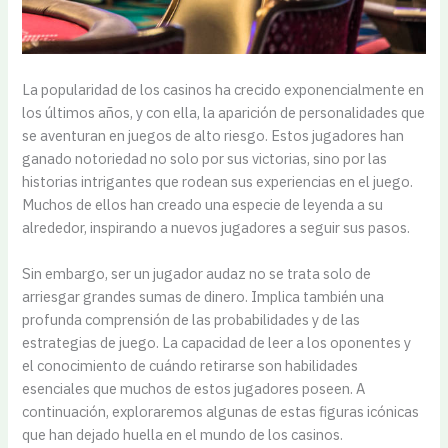
La popularidad de los casinos ha crecido exponencialmente en
los últimos años, y con ella, la aparición de personalidades que
se aventuran en juegos de alto riesgo. Estos jugadores han
ganado notoriedad no solo por sus victorias, sino por las
historias intrigantes que rodean sus experiencias en el juego.
Muchos de ellos han creado una especie de leyenda a su
alrededor, inspirando a nuevos jugadores a seguir sus pasos.
Sin embargo, ser un jugador audaz no se trata solo de
arriesgar grandes sumas de dinero. Implica también una
profunda comprensión de las probabilidades y de las
estrategias de juego. La capacidad de leer a los oponentes y
el conocimiento de cuándo retirarse son habilidades
esenciales que muchos de estos jugadores poseen. A
continuación, exploraremos algunas de estas figuras icónicas
que han dejado huella en el mundo de los casinos.