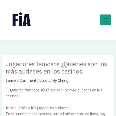
Skip
to
content
Jugadores famosos ¿Quiénes son los
más audaces en los casinos
Leave a Comment
/
public
/ By
Chung
Jugadores famosos ¿Quiénes son los más audaces en los
casinos
Introducción a los jugadores audaces
En el mundo de los casinos, tanto físicos como en línea, hay