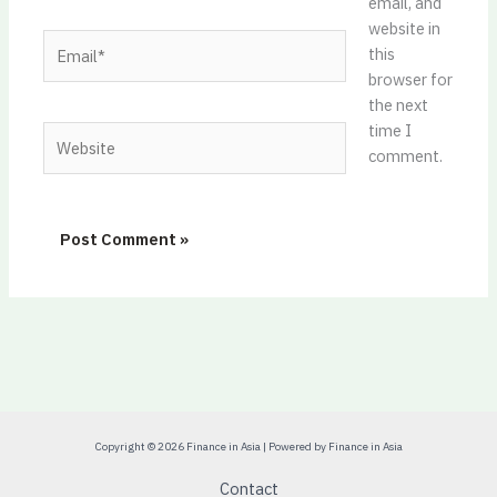
email, and
website in
Email*
this
browser for
the next
time I
Website
comment.
Copyright © 2026 Finance in Asia | Powered by Finance in Asia
Contact