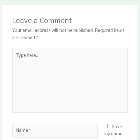
Leave a Comment
Your email address will not be published.
Required fields
are marked
*
Type
here..
Name*
Save
my name,