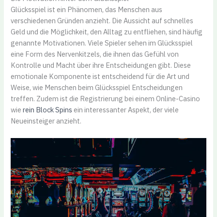
Glücksspiel ist ein Phänomen, das Menschen aus
verschiedenen Gründen anzieht. Die Aussicht auf schnelles
Geld und die Möglichkeit, den Alltag zu entfliehen, sind häufig
genannte Motivationen. Viele Spieler sehen im Glücksspiel
eine Form des Nervenkitzels, die ihnen das Gefühl von
Kontrolle und Macht über ihre Entscheidungen gibt. Diese
emotionale Komponente ist entscheidend für die Art und
Weise, wie Menschen beim Glücksspiel Entscheidungen
treffen. Zudem ist die Registrierung bei einem Online-Casino
wie
rein Block Spins
ein interessanter Aspekt, der viele
Neueinsteiger anzieht.