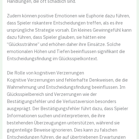
Handlungen, die oft schädlich sind.
Zudem können positive Emotionen wie Euphorie dazu führen,
dass Spieler riskantere Entscheidungen treffen, als es ihre
ursprüngliche Strategie vorsah. Ein kleines Gewinngefühl kann
dazu führen, dass Spieler glauben, sie hätten eine
“Glückssträhne” und erhöhen daher ihre Einsätze. Solche
emotionalen Höhen und Tiefen beeinflussen signifikant die
Entscheidungsfindung im Glücksspielkontext.
Die Rolle von kognitiven Verzerrungen
Kognitive Verzerrungen sind fehlerhafte Denkweisen, die die
Wahrnehmung und Entscheidungsfindung beeinflussen. Im
Glücksspielbereich sind Verzerrungen wie der
Bestätigungsfehler und die Verlustaversion besonders
ausgeprägt. Der Bestätigungsfehler führt dazu, dass Spieler
Informationen suchen und interpretieren, die ihre
bestehenden Überzeugungen unterstützen, während sie
gegenteilige Beweise ignorieren. Dies kann zu falschen
Entscheidungen führen, die auf übertriebenen Erwartungen