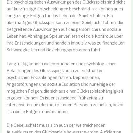
Die psychologischen Auswirkungen des Glücksspiels sind nicht
auf kurzfristige Entscheidungen beschränkt; sie können auch
langfristige Folgen für das Leben der Spieler haben. Ein
übermäßiges Glücksspiel kann zu einer Spielsucht führen, die
tiefgreifende Auswirkungen auf das persönliche und soziale
Leben hat. Abhängige Spieler verlieren oft die Kontrolle über
ihre Entscheidungen und handeln impulsiv, was zu finanziellen
Schwierigkeiten und Beziehungsproblemen führt.
Langfristig können die emotionalen und psychologischen
Belastungen des Glücksspiels auch zu ernsthaften
psychischen Erkrankungen führen. Depressionen,
Angststörungen und soziale Isolation sind nur einige der
möglichen Folgen, die sich aus einer Glücksspielabhängigkeit
ergeben können. Es ist entscheidend, frühzeitig zu
intervenieren, um den betroffenen Personen zu helfen, bevor
sich diese Folgen manifestieren.
Die Gesellschaft muss sich auch der weitreichenden
Auswirkungen des Glücksspiels bewusst werden. Aufklärung