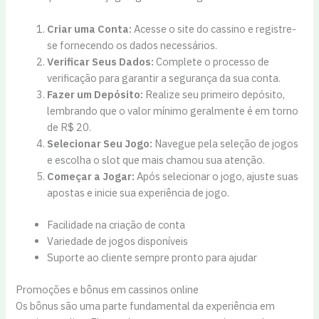
Criar uma Conta:
Acesse o site do cassino e registre-
se fornecendo os dados necessários.
Verificar Seus Dados:
Complete o processo de
verificação para garantir a segurança da sua conta.
Fazer um Depósito:
Realize seu primeiro depósito,
lembrando que o valor mínimo geralmente é em torno
de R$ 20.
Selecionar Seu Jogo:
Navegue pela seleção de jogos
e escolha o slot que mais chamou sua atenção.
Começar a Jogar:
Após selecionar o jogo, ajuste suas
apostas e inicie sua experiência de jogo.
Facilidade na criação de conta
Variedade de jogos disponíveis
Suporte ao cliente sempre pronto para ajudar
Promoções e bônus em cassinos online
Os bônus são uma parte fundamental da experiência em