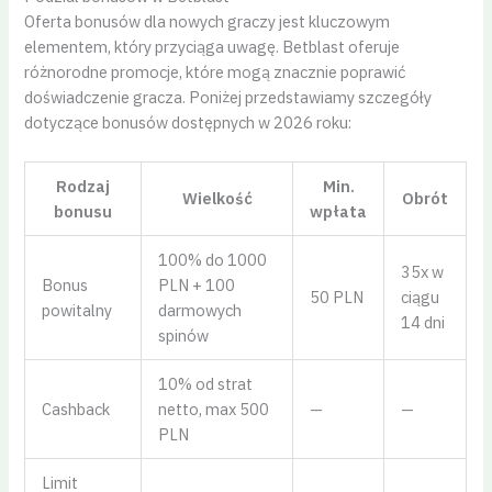
Oferta bonusów dla nowych graczy jest kluczowym
elementem, który przyciąga uwagę. Betblast oferuje
różnorodne promocje, które mogą znacznie poprawić
doświadczenie gracza. Poniżej przedstawiamy szczegóły
dotyczące bonusów dostępnych w 2026 roku:
Rodzaj
Min.
Wielkość
Obrót
bonusu
wpłata
100% do 1000
35x w
Bonus
PLN + 100
50 PLN
ciągu
powitalny
darmowych
14 dni
spinów
10% od strat
Cashback
netto, max 500
—
—
PLN
Limit