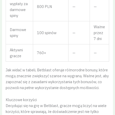
wypłaty za
800 PLN
—
—
darmowe
spiny
Ważne
Darmowe
100 spinów
—
przez
spiny
7 dni
Aktywni
760+
—
—
gracze
Jak widać w tabeli, Betblast oferuje różnorodne bonusy, które
mogą znacznie zwiększyć szanse na wygraną. Ważne jest, aby
zapoznać się z zasadami wykorzystania tych bonusów, co
pozwoli na pełne wykorzystanie dostępnych możliwości.
Kluczowe korzyści
Decydując się na grę w Betblast, gracze mogą liczyć na wiele
korzyści, które sprawiają, że doświadczenie jest nie tylko