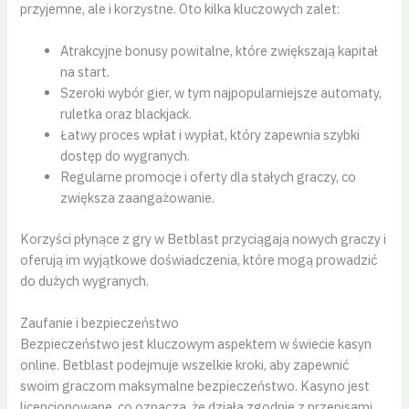
przyjemne, ale i korzystne. Oto kilka kluczowych zalet:
Atrakcyjne bonusy powitalne, które zwiększają kapitał
na start.
Szeroki wybór gier, w tym najpopularniejsze automaty,
ruletka oraz blackjack.
Łatwy proces wpłat i wypłat, który zapewnia szybki
dostęp do wygranych.
Regularne promocje i oferty dla stałych graczy, co
zwiększa zaangażowanie.
Korzyści płynące z gry w Betblast przyciągają nowych graczy i
oferują im wyjątkowe doświadczenia, które mogą prowadzić
do dużych wygranych.
Zaufanie i bezpieczeństwo
Bezpieczeństwo jest kluczowym aspektem w świecie kasyn
online. Betblast podejmuje wszelkie kroki, aby zapewnić
swoim graczom maksymalne bezpieczeństwo. Kasyno jest
licencjonowane, co oznacza, że działa zgodnie z przepisami