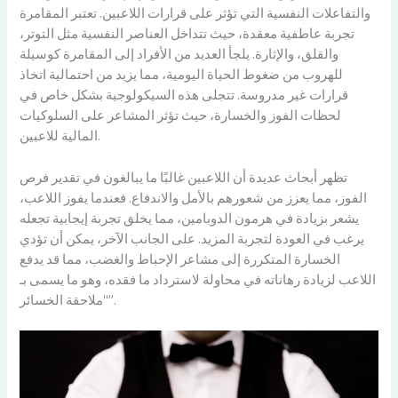
والتفاعلات النفسية التي تؤثر على قرارات اللاعبين. تعتبر المقامرة
تجربة عاطفية معقدة، حيث تتداخل العناصر النفسية مثل التوتر،
والقلق، والإثارة. يلجأ العديد من الأفراد إلى المقامرة كوسيلة
للهروب من ضغوط الحياة اليومية، مما يزيد من احتمالية اتخاذ
قرارات غير مدروسة. تتجلى هذه السيكولوجية بشكل خاص في
لحظات الفوز والخسارة، حيث تؤثر المشاعر على السلوكيات
المالية للاعبين.
تظهر أبحاث عديدة أن اللاعبين غالبًا ما يبالغون في تقدير فرص
الفوز، مما يعزز من شعورهم بالأمل والاندفاع. فعندما يفوز اللاعب،
يشعر بزيادة في هرمون الدوبامين، مما يخلق تجربة إيجابية تجعله
يرغب في العودة لتجربة المزيد. على الجانب الآخر، يمكن أن تؤدي
الخسارة المتكررة إلى مشاعر الإحباط والغضب، مما قد يدفع
اللاعب لزيادة رهاناته في محاولة لاسترداد ما فقده، وهو ما يسمى بـ
“ملاحقة الخسائر”.