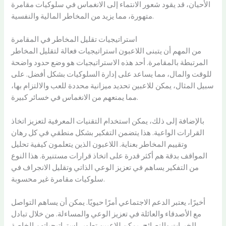
الأحيان، قد يقود شعور الانتماء إلى الانغماس في سلوكيات مقامرة
متهورة، مما يزيد من المخاطر المالية والنفسية.
استراتيجيات تقليل المخاطر في المقامرة
من المهم أن يتبنى اللاعبون استراتيجيات فعالة لتقليل المخاطر
المرتبطة بالمقامرة. أحد هذه الاستراتيجيات هو وضع حدود واضحة
للوقت والمال، مما يساعد على إدارة السلوكيات بشكل أفضل. على
سبيل المثال، يمكن للاعبين تحديد ميزانية محددة للعب والالتزام بها،
مما يمنعهم من الانغماس في خسائر كبيرة.
بالإضافة إلى ذلك، يمكن استخدام التقنيات المعرفية لتعزيز اتخاذ
القرارات الواعية. هذا يتضمن التفكير بشكل منطقي في كل رهان
وتقييم المخاطر بعناية. اللاعبون الذين يتعلمون كيفية تحليل
المواقف بدقة هم أكثر قدرة على اتخاذ قرارات مستنيرة. هذا النوع
من التفكير يساهم في تعزيز الوعي الذاتي وتقليل الانجراف في
سلوكيات مقامرة غير محسوبة.
أخيرًا، يعتبر الدعم الاجتماعي أمرًا حيويًا. يمكن أن يساهم التواصل
مع الأصدقاء والعائلة في تعزيز الوعي والمساءلة. من خلال تبادل
الخبرات والنصائح، يمكن للاعبين تطوير استراتيجياتهم الخاصة