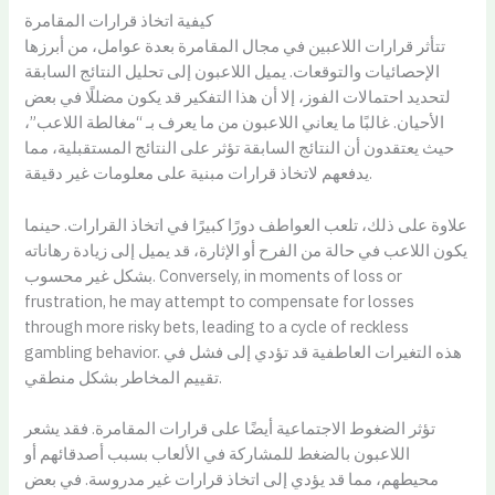
كيفية اتخاذ قرارات المقامرة
تتأثر قرارات اللاعبين في مجال المقامرة بعدة عوامل، من أبرزها
الإحصائيات والتوقعات. يميل اللاعبون إلى تحليل النتائج السابقة
لتحديد احتمالات الفوز، إلا أن هذا التفكير قد يكون مضللًا في بعض
الأحيان. غالبًا ما يعاني اللاعبون من ما يعرف بـ “مغالطة اللاعب”،
حيث يعتقدون أن النتائج السابقة تؤثر على النتائج المستقبلية، مما
يدفعهم لاتخاذ قرارات مبنية على معلومات غير دقيقة.
علاوة على ذلك، تلعب العواطف دورًا كبيرًا في اتخاذ القرارات. حينما
يكون اللاعب في حالة من الفرح أو الإثارة، قد يميل إلى زيادة رهاناته
بشكل غير محسوب. Conversely, in moments of loss or
frustration, he may attempt to compensate for losses
through more risky bets, leading to a cycle of reckless
gambling behavior. هذه التغيرات العاطفية قد تؤدي إلى فشل في
تقييم المخاطر بشكل منطقي.
تؤثر الضغوط الاجتماعية أيضًا على قرارات المقامرة. فقد يشعر
اللاعبون بالضغط للمشاركة في الألعاب بسبب أصدقائهم أو
محيطهم، مما قد يؤدي إلى اتخاذ قرارات غير مدروسة. في بعض