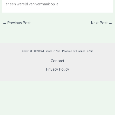
er een wereld van vermaak op je.
←
Previous Post
Next Post
→
Copyright © 2026 Finance in Asia | Powered by Finance in Asia
Contact
Privacy Policy