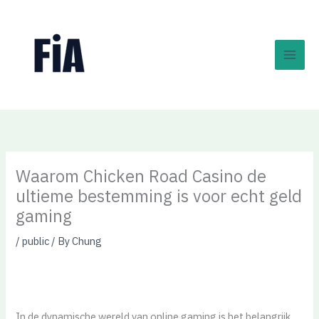
Skip
to
content
Waarom Chicken Road Сasino de
ultieme bestemming is voor echt geld
gaming
/
public
/ By
Chung
In de dynamische wereld van online gaming is het belangrijk