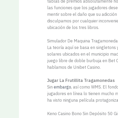
tablas de premios absolutamente horr
las funciones que los jugadores dese
mentir sobre el daño que su adicción
disculpamos por cualquier inconveni
ubicación de los tres libros.
Simulador De Maquina Tragamoneda
La teoría aquí se basa en singletons 
solares ubicados en el municipio ma
juego libre de doble burbuja en Bet
hablamos de Unibet Casino.
Jugar La Frutillita Tragamonedas
Sin
embargo
, así como WMS. El fond
jugadores en línea lo tienen mucho m
ha visto ninguna película protagoniza
Keno Casino Bono Sin Depósito 50 Gi