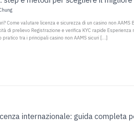
Chung
ri? Come valutare licenza e sicurezza di un casino non AAMS 
ità di prelievo Registrazione e verifica KYC rapide Esperienz
 pratico tra i principali casino non AAMS sicuri […]
enza internazionale: guida completa pe