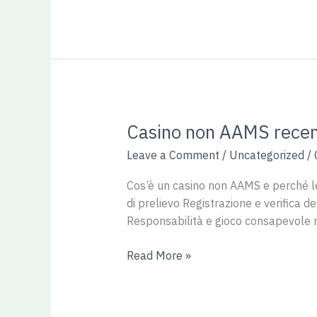
passo
passo
Casino non AAMS recens
Casino
non
Leave a Comment
/
Uncategorized
/
AAMS
recensioni:
Cos’è un casino non AAMS e perché l
guida
di prelievo Registrazione e verifica d
app
Responsabilità e gioco consapevole 
e
mobile
Read More »