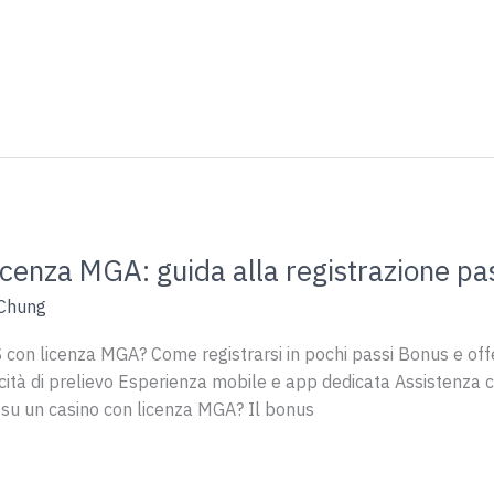
cenza MGA: guida alla registrazione pa
Chung
con licenza MGA? Come registrarsi in pochi passi Bonus e off
ità di prelievo Esperienza mobile e app dedicata Assistenza c
o su un casino con licenza MGA? Il bonus