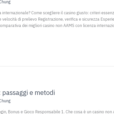
Chung
internazionale? Come scegliere il casino giusto: criteri essenz
elocità di prelievo Registrazione, verifica e sicurezza Esper
 comparativa dei migliori casino non AAMS con licenza interna
 passaggi e metodi
Chung
gin, Bonus e Gioco Responsabile 1. Che cosa è un casino non A