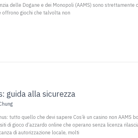
genzia delle Dogane e dei Monopoli (AAMS) sono strettamente con
offrono giochi che talvolta non
 guida alla sicurezza
Chung
s: tutto quello che devi sapere Cos’è un casino non AAMS bonus
siti di gioco d’azzardo online che operano senza licenza rilasc
nza di autorizzazione locale, molti