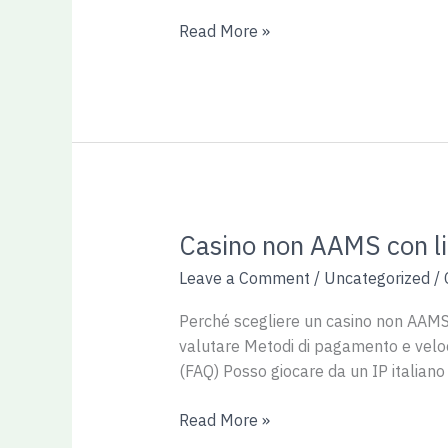
sicurezza
Read More »
Casino non AAMS con li
Casino
non
Leave a Comment
/
Uncategorized
/
AAMS
con
Perché scegliere un casino non AAMS 
licenza
valutare Metodi di pagamento e veloc
MGA:
(FAQ) Posso giocare da un IP italian
guida
alla
Read More »
registrazione