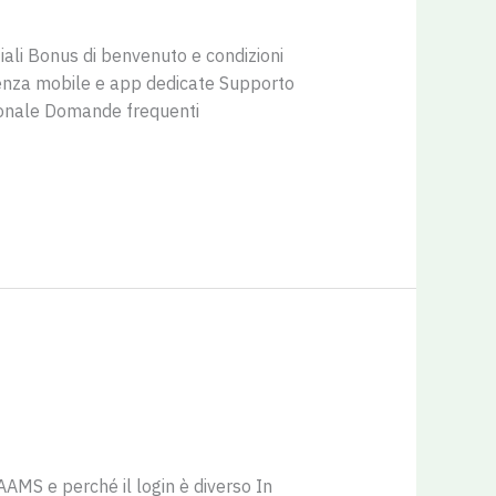
iali Bonus di benvenuto e condizioni
ienza mobile e app dedicate Supporto
zionale Domande frequenti
AMS e perché il login è diverso In