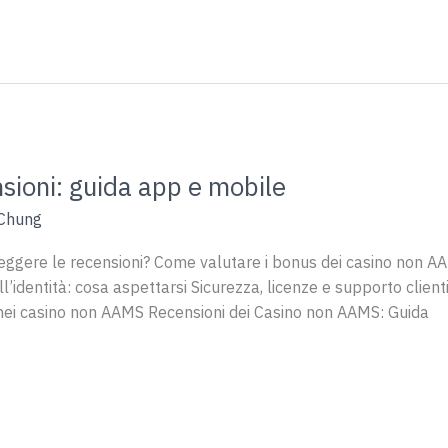
ioni: guida app e mobile
Chung
eggere le recensioni? Come valutare i bonus dei casino non A
ell’identità: cosa aspettarsi Sicurezza, licenze e supporto clien
nei casino non AAMS Recensioni dei Casino non AAMS: Guida