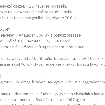
 egyező összeg + 25 ingyenes pörgetés.
% extra a következő betétre, feltétel nélkül.
tés a heti veszteségeidből, legfeljebb 20 €-ig.
eidet?
ményeket – Általában 30‑40× a bónusz összege.
 – Például a „Starburst” 96,1 % RTP‑vel.
sszatérítést közvetlenül új fogadásra fordíthatod.
z be, és aktiválod a 100 % regisztrációs bónuszt. Így 100 €-t 
 ha a játékod 96 % RTP‑vel rendelkezik, akkor hosszú távon a 
d
gyszerű, de drága hibákat. Íme egy bullet list a leggyakoribb
ónuszt – Nem ismerik a játékot, így gyorsan elveszítik a kedv
imális nyereményt – Sok bónusz csak 200 €‑ig fizet ki.