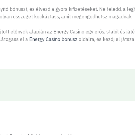
nyitó bónuszt, és élvezd a gyors kifizetéseket. Ne feledd, a leg
sak olyan összeget kockáztass, amit megengedhetsz magadnak.
újtott előnyök alapján az Energy Casino egy erős, stabil és já
Látogass el a
Energy Casino bónusz
oldalra, és kezdj el játsz