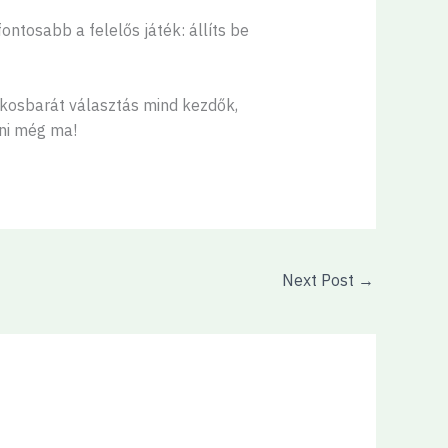
fontosabb a felelős játék: állíts be
tékosbarát választás mind kezdők,
ani még ma!
Next Post
→