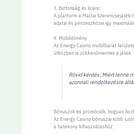
3. Biztonság és licenc
A platform a Máltai Szerencsejáték‑
adatai és pénzeszközei így maximális
4. Mobilélmény
Az Energy Casino mobilbarát felülete
útközben is zökkenőmentes a játék.
Rövid kérdés: Miért lenne m
azonnali rendelkezésre állá
Bónuszok és promóciók: hogyan hozh
Az Energy Casino bónuszai több szint
a hatékony kihasználáshoz: