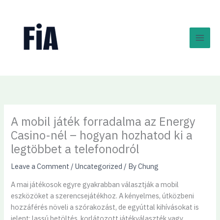
Skip
to
content
A mobil játék forradalma az Energy
Casino-nél – hogyan hozhatod ki a
legtöbbet a telefonodról
Leave a Comment
/
Uncategorized
/ By
Chung
A mai játékosok egyre gyakrabban választják a mobil
eszközöket a szerencsejátékhoz. A kényelmes, útközbeni
hozzáférés növeli a szórakozást, de egyúttal kihívásokat is
jelent: lassú betöltés, korlátozott játékválaszték vagy