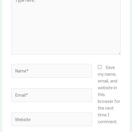
here..
Name*
Save
my name,
email, and
website in
Email*
this
browser for
the next
time I
Website
comment.