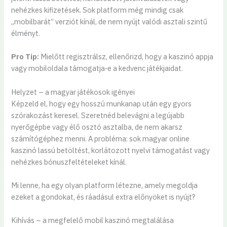
nehézkes kifizetések. Sok platform még mindig csak
„mobilbarát” verziót kínál, de nem nyújt valódi asztali szintű
élményt.
Pro Tip:
Mielőtt regisztrálsz, ellenőrizd, hogy a kaszinó appja
vagy mobiloldala támogatja‑e a kedvenc játékjaidat.
Helyzet – a magyar játékosok igényei
Képzeld el, hogy egy hosszú munkanap után egy gyors
szórakozást keresel. Szeretnéd belevágni a legújabb
nyerőgépbe vagy élő osztó asztalba, de nem akarsz
számítógéphez menni. A probléma: sok magyar online
kaszinó lassú betöltést, korlátozott nyelvi támogatást vagy
nehézkes bónuszfeltételeket kínál.
Mi lenne, ha egy olyan platform létezne, amely megoldja
ezeket a gondokat, és ráadásul extra előnyöket is nyújt?
Kihívás – a megfelelő mobil kaszinó megtalálása