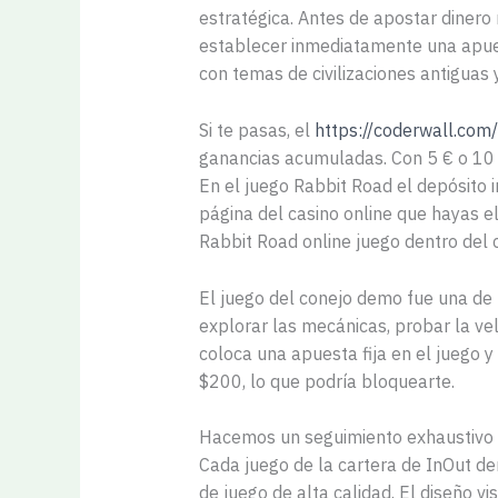
estratégica. Antes de apostar diner
establecer inmediatamente una apues
con temas de civilizaciones antiguas 
Si te pasas, el
https://coderwall.co
ganancias acumuladas. Con 5 € o 10 
En el juego Rabbit Road el depósito in
página del casino online que hayas el
Rabbit Road online juego dentro del
El juego del conejo demo fue una de 
explorar las mecánicas, probar la ve
coloca una apuesta fija en el juego 
$200, lo que podría bloquearte.
Hacemos un seguimiento exhaustivo d
Cada juego de la cartera de InOut d
de juego de alta calidad. El diseño 