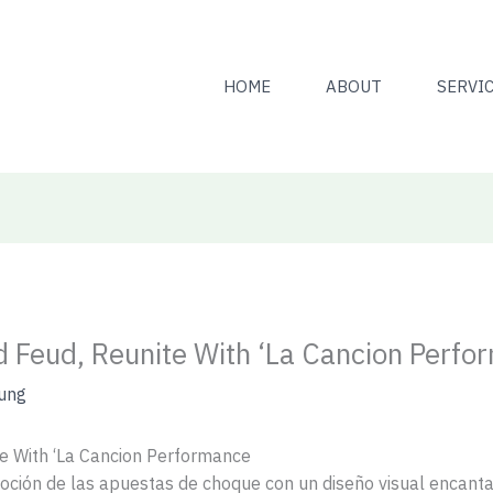
HOME
ABOUT
SERVI
d Feud, Reunite With ‘La Cancion Perfo
ung
te With ‘La Cancion Performance
oción de las apuestas de choque con un diseño visual encanta