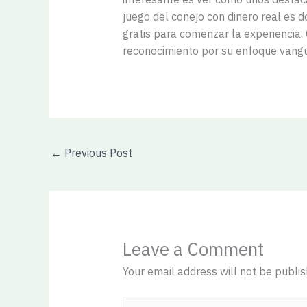
juego del conejo con dinero real es d
gratis para comenzar la experiencia.
reconocimiento por su enfoque vangu
←
Previous Post
Leave a Comment
Your email address will not be publis
Type