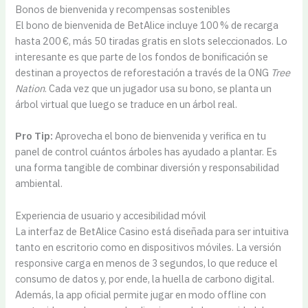
Bonos de bienvenida y recompensas sostenibles
El bono de bienvenida de BetAlice incluye 100 % de recarga
hasta 200 €, más 50 tiradas gratis en slots seleccionados. Lo
interesante es que parte de los fondos de bonificación se
destinan a proyectos de reforestación a través de la ONG
Tree
Nation
. Cada vez que un jugador usa su bono, se planta un
árbol virtual que luego se traduce en un árbol real.
Pro Tip:
Aprovecha el bono de bienvenida y verifica en tu
panel de control cuántos árboles has ayudado a plantar. Es
una forma tangible de combinar diversión y responsabilidad
ambiental.
Experiencia de usuario y accesibilidad móvil
La interfaz de BetAlice Casino está diseñada para ser intuitiva
tanto en escritorio como en dispositivos móviles. La versión
responsive carga en menos de 3 segundos, lo que reduce el
consumo de datos y, por ende, la huella de carbono digital.
Además, la app oficial permite jugar en modo offline con