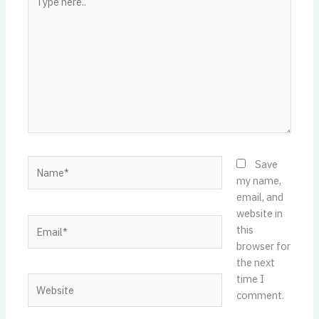
here..
Name*
Save
my name,
email, and
website in
Email*
this
browser for
the next
time I
Website
comment.