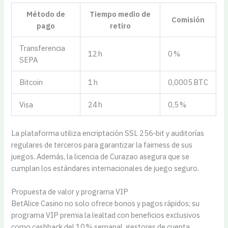
Método de
Tiempo medio de
Comisión
pago
retiro
Transferencia
12 h
0 %
SEPA
Bitcoin
1 h
0,0005 BTC
Visa
24 h
0,5 %
La plataforma utiliza encriptación SSL 256‑bit y auditorías
regulares de terceros para garantizar la fairness de sus
juegos. Además, la licencia de Curazao asegura que se
cumplan los estándares internacionales de juego seguro.
Propuesta de valor y programa VIP
BetAlice Casino no solo ofrece bonos y pagos rápidos; su
programa VIP premia la lealtad con beneficios exclusivos
como cashback del 10 % semanal, gestores de cuenta