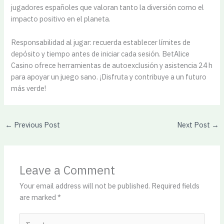
jugadores españoles que valoran tanto la diversión como el
impacto positivo en el planeta.
Responsabilidad al jugar: recuerda establecer límites de
depósito y tiempo antes de iniciar cada sesión. BetAlice
Casino ofrece herramientas de autoexclusión y asistencia 24 h
para apoyar un juego sano. ¡Disfruta y contribuye a un futuro
más verde!
←
Previous Post
Next Post
→
Leave a Comment
Your email address will not be published.
Required fields
are marked
*
Type