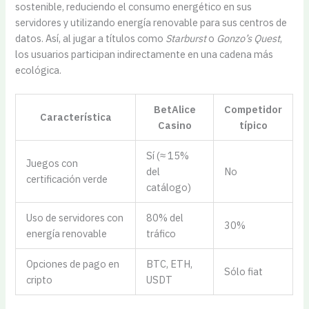
sostenible, reduciendo el consumo energético en sus
servidores y utilizando energía renovable para sus centros de
datos. Así, al jugar a títulos como
Starburst
o
Gonzo’s Quest
,
los usuarios participan indirectamente en una cadena más
ecológica.
BetAlice
Competidor
Característica
Casino
típico
Sí (≈ 15%
Juegos con
del
No
certificación verde
catálogo)
Uso de servidores con
80% del
30%
energía renovable
tráfico
Opciones de pago en
BTC, ETH,
Sólo fiat
cripto
USDT