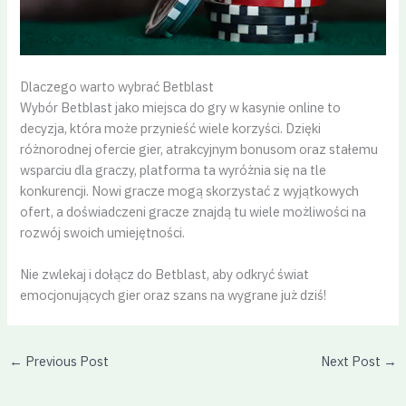
Dlaczego warto wybrać Betblast
Wybór Betblast jako miejsca do gry w kasynie online to
decyzja, która może przynieść wiele korzyści. Dzięki
różnorodnej ofercie gier, atrakcyjnym bonusom oraz stałemu
wsparciu dla graczy, platforma ta wyróżnia się na tle
konkurencji. Nowi gracze mogą skorzystać z wyjątkowych
ofert, a doświadczeni gracze znajdą tu wiele możliwości na
rozwój swoich umiejętności.
Nie zwlekaj i dołącz do Betblast, aby odkryć świat
emocjonujących gier oraz szans na wygrane już dziś!
←
Previous Post
Next Post
→