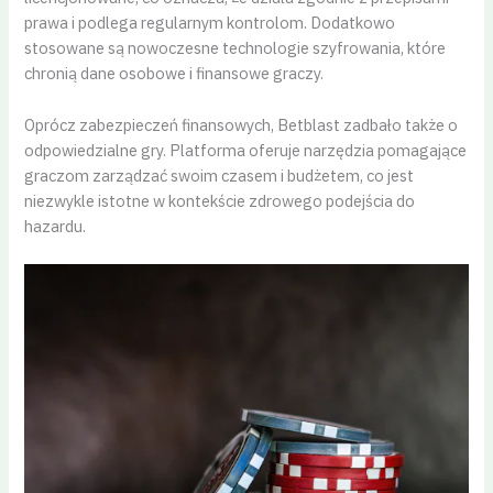
prawa i podlega regularnym kontrolom. Dodatkowo
stosowane są nowoczesne technologie szyfrowania, które
chronią dane osobowe i finansowe graczy.
Oprócz zabezpieczeń finansowych, Betblast zadbało także o
odpowiedzialne gry. Platforma oferuje narzędzia pomagające
graczom zarządzać swoim czasem i budżetem, co jest
niezwykle istotne w kontekście zdrowego podejścia do
hazardu.