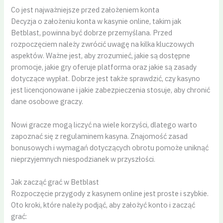
Co jest najważniejsze przed założeniem konta
Decyzja o założeniu konta w kasynie online, takim jak
Betblast, powinna być dobrze przemyślana. Przed
rozpoczęciem należy zwrócić uwagę na kilka kluczowych
aspektów. Ważne jest, aby zrozumieć, jakie są dostępne
promocje, jakie gry oferuje platforma oraz jakie są zasady
dotyczące wypłat. Dobrze jest także sprawdzić, czy kasyno
jest licencjonowane i jakie zabezpieczenia stosuje, aby chronić
dane osobowe graczy.
Nowi gracze mogą liczyć na wiele korzyści, dlatego warto
zapoznać się z regulaminem kasyna. Znajomość zasad
bonusowych i wymagań dotyczących obrotu pomoże uniknąć
nieprzyjemnych niespodzianek w przyszłości.
Jak zacząć grać w Betblast
Rozpoczęcie przygody z kasynem online jest proste i szybkie.
Oto kroki, które należy podjąć, aby założyć konto i zacząć
grać: