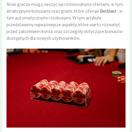
Nowi gracze mogą cieszyć się różnorodnymi ofertami, w tym
atrakcyjnymi bonusami oraz grami, które oferuje
Betblast
, w
tym automatycznymi i stołowymi. W tym artykule
przedstawimy najważniejsze aspekty, które warto rozważyć
przed założeniem konta oraz szczegóły dotyczące bonusów
dostępnych dla nowych użytkowników.