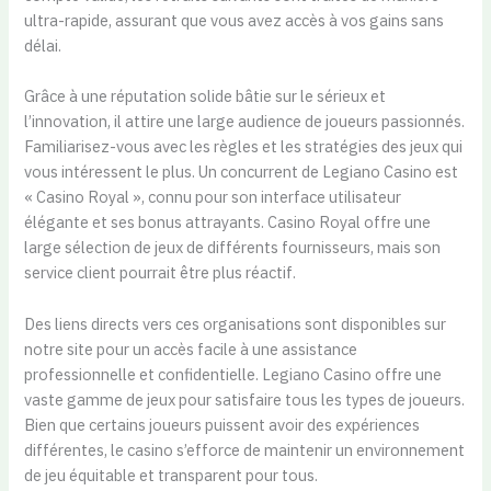
ultra-rapide, assurant que vous avez accès à vos gains sans
délai.
Grâce à une réputation solide bâtie sur le sérieux et
l’innovation, il attire une large audience de joueurs passionnés.
Familiarisez-vous avec les règles et les stratégies des jeux qui
vous intéressent le plus. Un concurrent de Legiano Casino est
« Casino Royal », connu pour son interface utilisateur
élégante et ses bonus attrayants. Casino Royal offre une
large sélection de jeux de différents fournisseurs, mais son
service client pourrait être plus réactif.
Des liens directs vers ces organisations sont disponibles sur
notre site pour un accès facile à une assistance
professionnelle et confidentielle. Legiano Casino offre une
vaste gamme de jeux pour satisfaire tous les types de joueurs.
Bien que certains joueurs puissent avoir des expériences
différentes, le casino s’efforce de maintenir un environnement
de jeu équitable et transparent pour tous.