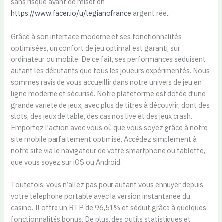
sans risque avant de miser en
https://www.facer.io/u/legianofrance
argent réel.
Grâce à son interface moderne et ses fonctionnalités
optimisées, un confort de jeu optimal est garanti, sur
ordinateur ou mobile. De ce fait, ses performances séduisent
autant les débutants que tous les joueurs expérimentés. Nous
sommes ravis de vous accueillir dans notre univers de jeu en
ligne moderne et sécurisé. Notre plateforme est dotée d’une
grande variété de jeux, avec plus de titres à découvrir, dont des
slots, des jeux de table, des casinos live et des jeux crash.
Emportez l’action avec vous où que vous soyez grâce à notre
site mobile parfaitement optimisé. Accédez simplement à
notre site via le navigateur de votre smartphone ou tablette,
que vous soyez sur iOS ou Android.
Toutefois, vous n’allez pas pour autant vous ennuyer depuis
votre téléphone portable avec la version instantanée du
casino. Il offre un RTP de 96,51% et séduit grâce à quelques
fonctionnalités bonus. De plus, des outils statistiques et