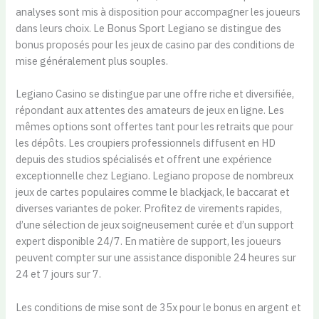
analyses sont mis à disposition pour accompagner les joueurs
dans leurs choix. Le Bonus Sport Legiano se distingue des
bonus proposés pour les jeux de casino par des conditions de
mise généralement plus souples.
Legiano Casino se distingue par une offre riche et diversifiée,
répondant aux attentes des amateurs de jeux en ligne. Les
mêmes options sont offertes tant pour les retraits que pour
les dépôts. Les croupiers professionnels diffusent en HD
depuis des studios spécialisés et offrent une expérience
exceptionnelle chez Legiano. Legiano propose de nombreux
jeux de cartes populaires comme le blackjack, le baccarat et
diverses variantes de poker. Profitez de virements rapides,
d’une sélection de jeux soigneusement curée et d’un support
expert disponible 24/7. En matière de support, les joueurs
peuvent compter sur une assistance disponible 24 heures sur
24 et 7 jours sur 7.
Les conditions de mise sont de 35x pour le bonus en argent et