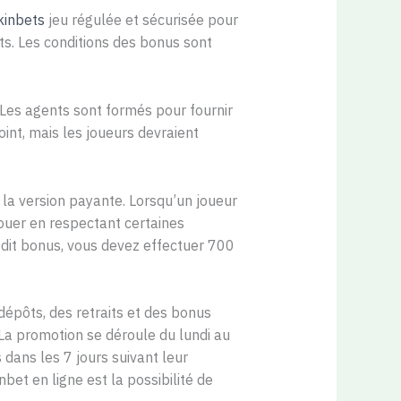
kinbets
jeu régulée et sécurisée pour
ts. Les conditions des bonus sont
 Les agents sont formés pour fournir
oint, mais les joueurs devraient
 la version payante. Lorsqu’un joueur
 jouer en respectant certaines
rédit bonus, vous devez effectuer 700
 dépôts, des retraits et des bonus
. La promotion se déroule du lundi au
 dans les 7 jours suivant leur
bet en ligne est la possibilité de