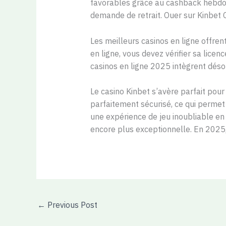
favorables grâce au cashback hebdom
demande de retrait. Ouer sur Kinbet Ca
Les meilleurs casinos en ligne offren
en ligne, vous devez vérifier sa licenc
casinos en ligne 2025 intègrent déso
Le casino Kinbet s’avère parfait pour
parfaitement sécurisé, ce qui permet à
une expérience de jeu inoubliable en
encore plus exceptionnelle. En 2025,
←
Previous Post