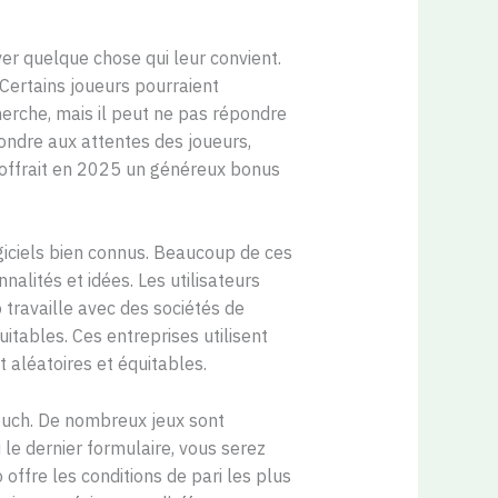
er quelque chose qui leur convient.
 Certains joueurs pourraient
herche, mais il peut ne pas répondre
ondre aux attentes des joueurs,
 offrait en 2025 un généreux bonus
ogiciels bien connus. Beaucoup de ces
alités et idées. Les utilisateurs
o travaille avec des sociétés de
tables. Ces entreprises utilisent
 aléatoires et équitables.
ouch. De nombreux jeux sont
le dernier formulaire, vous serez
ffre les conditions de pari les plus