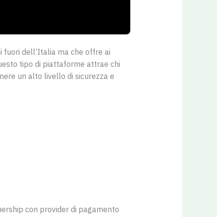
i fuori dell’Italia ma che offre ai
Questo tipo di piattaforme attrae chi
ere un alto livello di sicurezza e
artnership con provider di pagamento