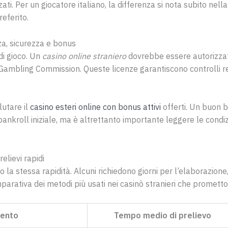
zzati. Per un giocatore italiano, la differenza si nota subito nella 
referito.
za, sicurezza e bonus
di gioco. Un
casino online straniero
dovrebbe essere autorizzat
mbling Commission. Queste licenze garantiscono controlli rego
lutare il
casino esteri online con bonus attivi
offerti. Un buon b
nkroll iniziale, ma è altrettanto importante leggere le condizi
elievi rapidi
la stessa rapidità. Alcuni richiedono giorni per l’elaborazione,
parativa dei metodi più usati nei casinò stranieri che prometton
mento
Tempo medio di prelievo