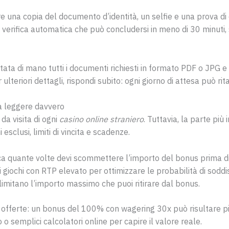
re una copia del documento d’identità, un selfie e una prova di 
verifica automatica che può concludersi in meno di 30 minuti, s
rtata di mano tutti i documenti richiesti in formato PDF o JPG e
r ulteriori dettagli, rispondi subito: ogni giorno di attesa può rit
a leggere davvero
da visita di ogni
casino online straniero
. Tuttavia, la parte pi
esclusi, limiti di vincita e scadenze.
ica quante volte devi scommettere l’importo del bonus prima d
i giochi con RTP elevato per ottimizzare le probabilità di soddisf
 limitano l’importo massimo che puoi ritirare dal bonus.
 offerte: un bonus del 100% con wagering 30x può risultare p
 o semplici calcolatori online per capire il valore reale.