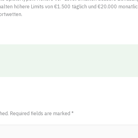
halten höhere Limits von €1.500 täglich und €20.000 monatlich
ortwetten.
hed.
Required fields are marked
*