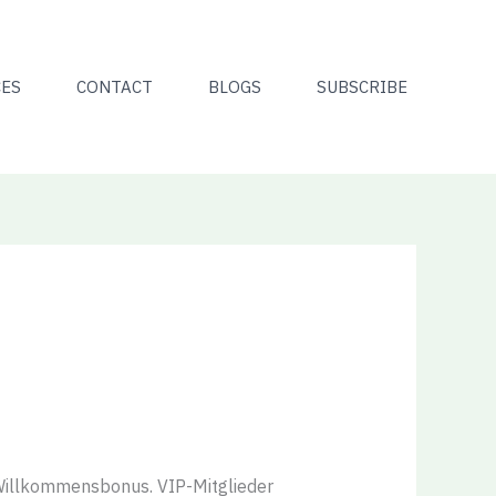
CES
CONTACT
BLOGS
SUBSCRIBE
n Willkommensbonus. VIP-Mitglieder