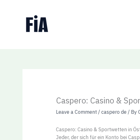
Skip
to
content
Caspero: Casino & Spor
Leave a Comment
/
caspero de
/ By
Caspero: Casino & Sportwetten in Öst
Jeder, der sich für ein Konto bei Ca