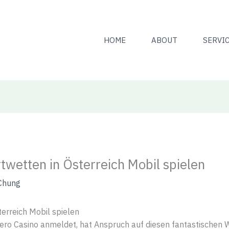
HOME
ABOUT
SERVI
twetten in Österreich Mobil spielen
Chung
erreich Mobil spielen
spero Casino anmeldet, hat Anspruch auf diesen fantastische