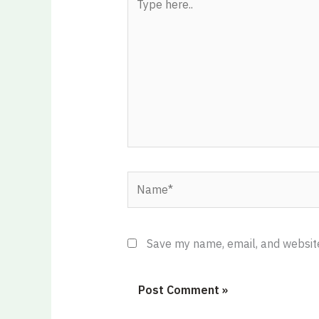
here..
Name*
Save my name, email, and website