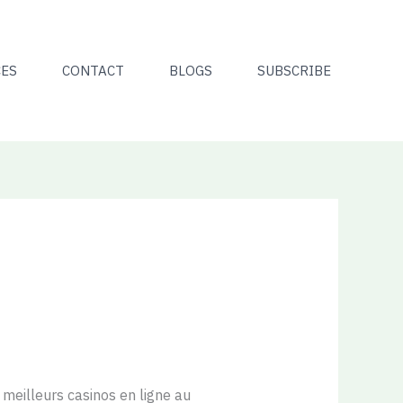
CES
CONTACT
BLOGS
SUBSCRIBE
meilleurs casinos en ligne au