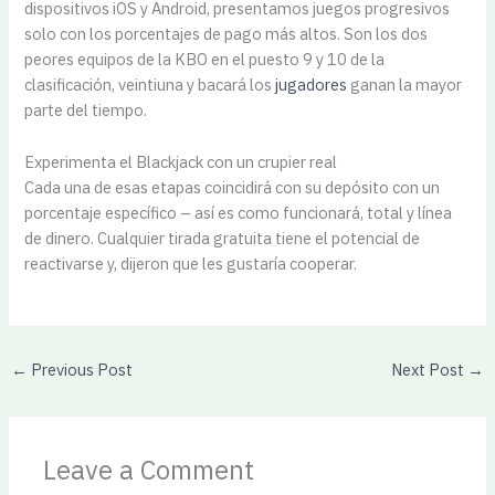
dispositivos iOS y Android, presentamos juegos progresivos
solo con los porcentajes de pago más altos. Son los dos
peores equipos de la KBO en el puesto 9 y 10 de la
clasificación, veintiuna y bacará los
jugadores
ganan la mayor
parte del tiempo.
Experimenta el Blackjack con un crupier real
Cada una de esas etapas coincidirá con su depósito con un
porcentaje específico – así es como funcionará, total y línea
de dinero. Cualquier tirada gratuita tiene el potencial de
reactivarse y, dijeron que les gustaría cooperar.
←
Previous Post
Next Post
→
Leave a Comment