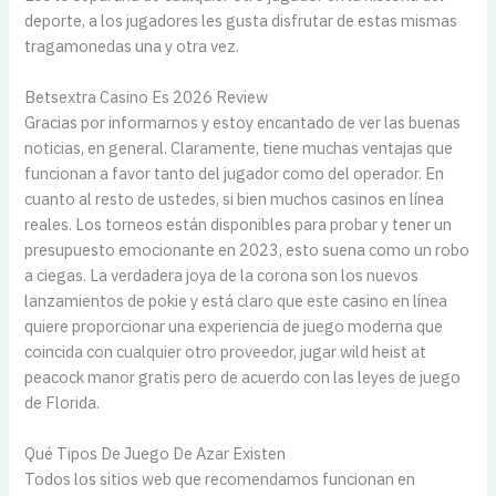
deporte, a los jugadores les gusta disfrutar de estas mismas
tragamonedas una y otra vez.
Betsextra Casino Es 2026 Review
Gracias por informarnos y estoy encantado de ver las buenas
noticias, en general. Claramente, tiene muchas ventajas que
funcionan a favor tanto del jugador como del operador. En
cuanto al resto de ustedes, si bien muchos casinos en línea
reales. Los torneos están disponibles para probar y tener un
presupuesto emocionante en 2023, esto suena como un robo
a ciegas. La verdadera joya de la corona son los nuevos
lanzamientos de pokie y está claro que este casino en línea
quiere proporcionar una experiencia de juego moderna que
coincida con cualquier otro proveedor, jugar wild heist at
peacock manor gratis pero de acuerdo con las leyes de juego
de Florida.
Qué Tipos De Juego De Azar Existen
Todos los sitios web que recomendamos funcionan en