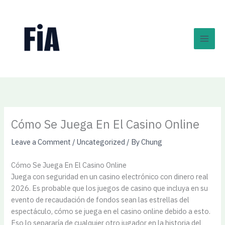
Skip
to
content
Cómo Se Juega En El Casino Online
Leave a Comment
/
Uncategorized
/ By
Chung
Cómo Se Juega En El Casino Online
Juega con seguridad en un casino electrónico con dinero real
2026. Es probable que los juegos de casino que incluya en su
evento de recaudación de fondos sean las estrellas del
espectáculo, cómo se juega en el casino online debido a esto.
Eso lo separaría de cualquier otro jugador en la historia del