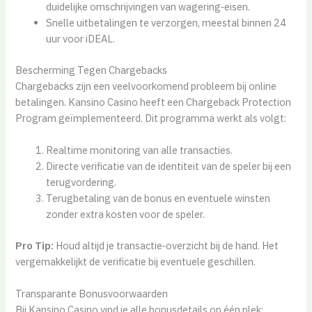
duidelijke omschrijvingen van wagering‑eisen.
Snelle uitbetalingen te verzorgen, meestal binnen 24
uur voor iDEAL.
Bescherming Tegen Chargebacks
Chargebacks zijn een veelvoorkomend probleem bij online
betalingen. Kansino Casino heeft een Chargeback Protection
Program geïmplementeerd. Dit programma werkt als volgt:
Realtime monitoring van alle transacties.
Directe verificatie van de identiteit van de speler bij een
terugvordering.
Terugbetaling van de bonus en eventuele winsten
zonder extra kosten voor de speler.
Pro Tip:
Houd altijd je transactie‑overzicht bij de hand. Het
vergemakkelijkt de verificatie bij eventuele geschillen.
Transparante Bonusvoorwaarden
Bij Kansino Casino vind je alle bonusdetails op één plek: