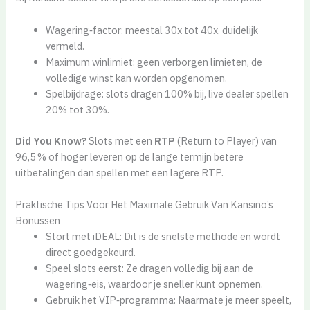
Wagering‑factor: meestal 30x tot 40x, duidelijk
vermeld.
Maximum winlimiet: geen verborgen limieten, de
volledige winst kan worden opgenomen.
Spelbijdrage: slots dragen 100% bij, live dealer spellen
20% tot 30%.
Did You Know?
Slots met een
RTP
(Return to Player) van
96,5 % of hoger leveren op de lange termijn betere
uitbetalingen dan spellen met een lagere RTP.
Praktische Tips Voor Het Maximale Gebruik Van Kansino’s
Bonussen
Stort met iDEAL: Dit is de snelste methode en wordt
direct goedgekeurd.
Speel slots eerst: Ze dragen volledig bij aan de
wagering‑eis, waardoor je sneller kunt opnemen.
Gebruik het VIP‑programma: Naarmate je meer speelt,