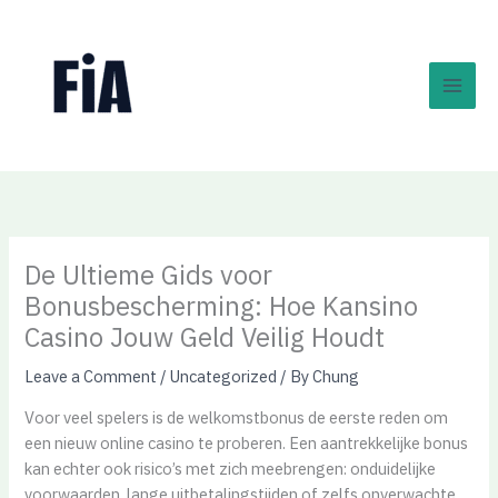
Skip
to
content
De Ultieme Gids voor
Bonusbescherming: Hoe Kansino
Casino Jouw Geld Veilig Houdt
Leave a Comment
/
Uncategorized
/ By
Chung
Voor veel spelers is de welkomstbonus de eerste reden om
een nieuw online casino te proberen. Een aantrekkelijke bonus
kan echter ook risico’s met zich meebrengen: onduidelijke
voorwaarden, lange uitbetalingstijden of zelfs onverwachte