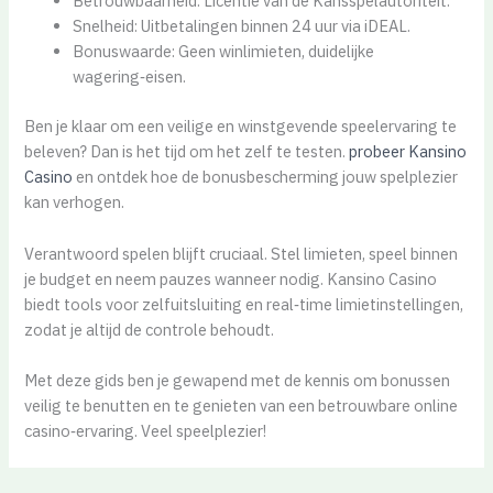
Betrouwbaarheid: Licentie van de Kansspelautoriteit.
Snelheid: Uitbetalingen binnen 24 uur via iDEAL.
Bonuswaarde: Geen winlimieten, duidelijke
wagering‑eisen.
Ben je klaar om een veilige en winstgevende speelervaring te
beleven? Dan is het tijd om het zelf te testen.
probeer Kansino
Casino
en ontdek hoe de bonusbescherming jouw spelplezier
kan verhogen.
Verantwoord spelen blijft cruciaal. Stel limieten, speel binnen
je budget en neem pauzes wanneer nodig. Kansino Casino
biedt tools voor zelfuitsluiting en real‑time limietinstellingen,
zodat je altijd de controle behoudt.
Met deze gids ben je gewapend met de kennis om bonussen
veilig te benutten en te genieten van een betrouwbare online
casino‑ervaring. Veel speelplezier!