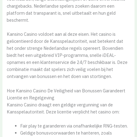
chargebacks. Nederlandse spelers zoeken daarom een
platform dat transparant is, snel uitbetaalt en hun geld
beschermt.
Kansino Casino voldoet aan al deze eisen. Het casino is
gelicentieerd door de Kansspelautoriteit, wat betekent dat
het onder strenge Nederlandse regels opereert. Bovendien
biedt het een uitgebreid VIP‑programma, snelle iDEAL-
opnames en een klantenservice die 24/7 beschikbaar is. Deze
combinatie maakt dat spelers zich veilig voelen bij het
ontvangen van bonussen en het doen van stortingen.
Hoe Kansino Casino De Veiligheid van Bonussen Garandeert
Licentie en Regelgeving
Kansino Casino draagt een geldige vergunning van de
Kansspelautoriteit. Deze licentie verplicht het casino om:
Fair play te garanderen via onafhankelijke RNG‑testen.
Geldige bonusvoorwaarden te hanteren, zoals