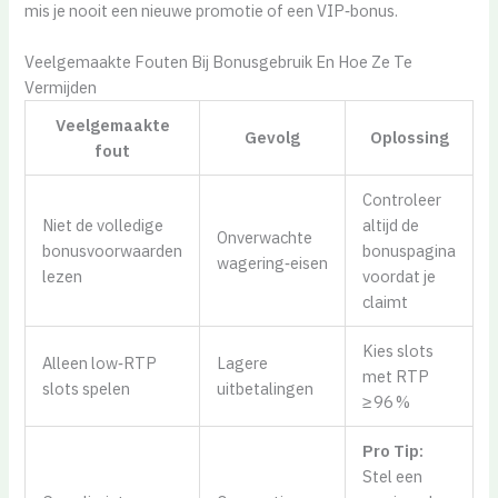
mis je nooit een nieuwe promotie of een VIP‑bonus.
Veelgemaakte Fouten Bij Bonusgebruik En Hoe Ze Te
Vermijden
Veelgemaakte
Gevolg
Oplossing
fout
Controleer
Niet de volledige
altijd de
Onverwachte
bonusvoorwaarden
bonuspagina
wagering‑eisen
lezen
voordat je
claimt
Kies slots
Alleen low‑RTP
Lagere
met RTP
slots spelen
uitbetalingen
≥ 96 %
Pro Tip:
Stel een