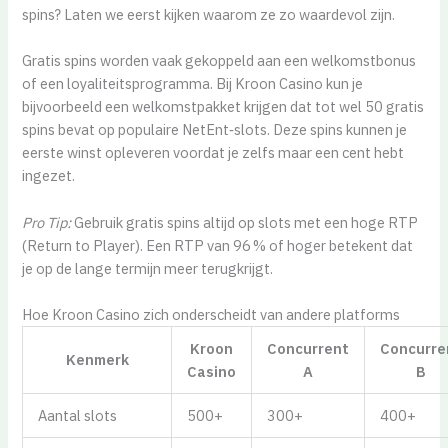
spins? Laten we eerst kijken waarom ze zo waardevol zijn.
Gratis spins worden vaak gekoppeld aan een welkomstbonus
of een loyaliteitsprogramma. Bij Kroon Casino kun je
bijvoorbeeld een welkomstpakket krijgen dat tot wel 50 gratis
spins bevat op populaire NetEnt‑slots. Deze spins kunnen je
eerste winst opleveren voordat je zelfs maar een cent hebt
ingezet.
Pro Tip:
Gebruik gratis spins altijd op slots met een hoge RTP
(Return to Player). Een RTP van 96 % of hoger betekent dat
je op de lange termijn meer terugkrijgt.
Hoe Kroon Casino zich onderscheidt van andere platforms
Kroon
Concurrent
Concurre
Kenmerk
Casino
A
B
Aantal slots
500+
300+
400+