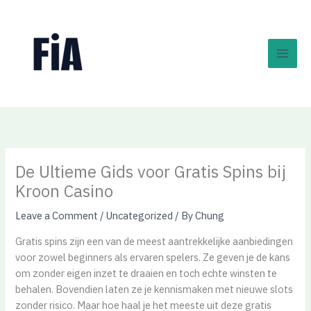
Skip
to
content
De Ultieme Gids voor Gratis Spins bij
Kroon Casino
Leave a Comment
/
Uncategorized
/ By
Chung
Gratis spins zijn een van de meest aantrekkelijke aanbiedingen
voor zowel beginners als ervaren spelers. Ze geven je de kans
om zonder eigen inzet te draaien en toch echte winsten te
behalen. Bovendien laten ze je kennismaken met nieuwe slots
zonder risico. Maar hoe haal je het meeste uit deze gratis