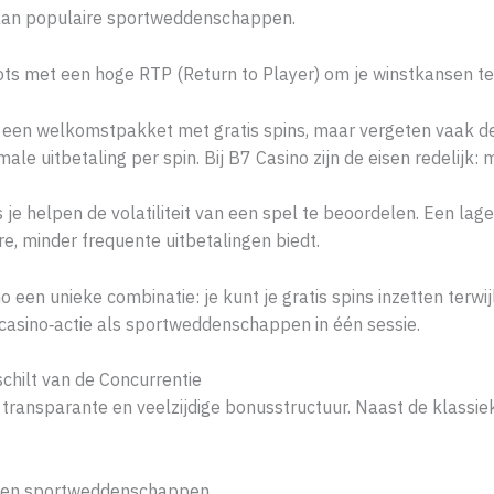
aan populaire sportweddenschappen.
lots met een hoge RTP (Return to Player) om je winstkansen t
een welkomstpakket met gratis spins, maar vergeten vaak de
male uitbetaling per spin. Bij B7 Casino zijn de eisen redelij
 je helpen de volatiliteit van een spel te beoordelen. Een lage
ere, minder frequente uitbetalingen biedt.
een unieke combinatie: je kunt je gratis spins inzetten terwijl
 casino‑actie als sportweddenschappen in één sessie.
chilt van de Concurrentie
 transparante en veelzijdige bonusstructuur. Naast de klassi
s en sportweddenschappen.