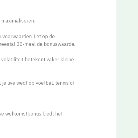
e maximaliseren.
 voorwaarden. Let op de
k: meestal 30‑maal de bonuswaarde.
 volatiliteit betekent vaker kleine
 je live wedt op voetbal, tennis of
eke welkomstbonus biedt het