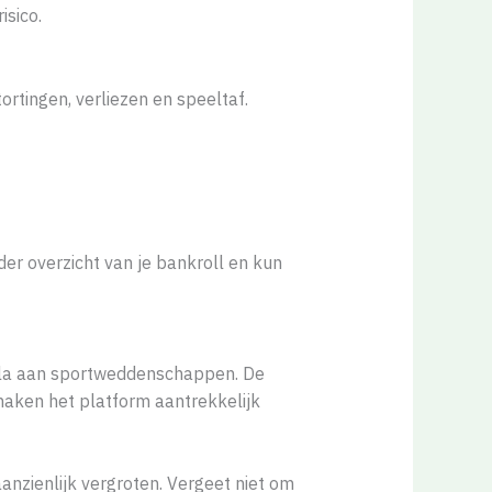
isico.
ortingen, verliezen en speeltaf.
lder overzicht van je bankroll en kun
ala aan sportweddenschappen. De
maken het platform aantrekkelijk
nzienlijk vergroten. Vergeet niet om