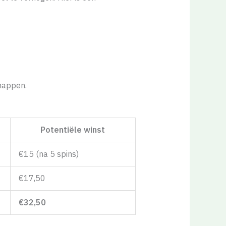
happen.
Potentiële winst
€15 (na 5 spins)
€17,50
€32,50