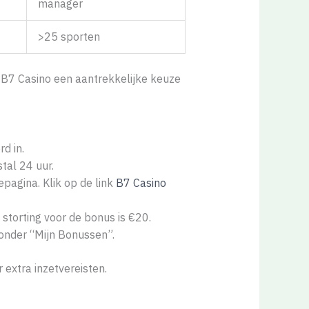
manager
>25 sporten
 B7 Casino een aantrekkelijke keuze
d in.
tal 24 uur.
pagina. Klik op de link
B7 Casino
 storting voor de bonus is €20.
 onder “Mijn Bonussen”.
 extra inzetvereisten.