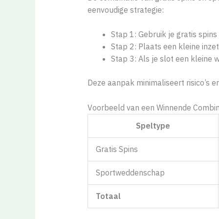
eenvoudige strategie:
Stap 1: Gebruik je gratis spin
Stap 2: Plaats een kleine inzet
Stap 3: Als je slot een kleine 
Deze aanpak minimaliseert risico’s 
Voorbeeld van een Winnende Combin
Speltype
Gratis Spins
Sportweddenschap
Totaal