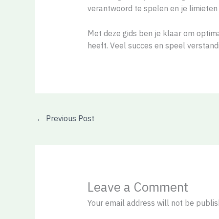
verantwoord te spelen en je limieten i
Met deze gids ben je klaar om optim
heeft. Veel succes en speel verstand
←
Previous Post
Leave a Comment
Your email address will not be publis