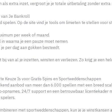
als extra inzet, vergroot je je totale uitbetaling zonder extra r
van Je Bankroll
 spelen. Op de site vind je tools om limieten te stellen voor st
maximum per week of maand.
el in waarna je een pauze moet nemen.
ie je per dag aan gokken besteedt.
ij van al je inzetten, winsten en verliezen. Zo krijg je een he
te Keuze Is voor Gratis Spins en Sportweddenschappen
kkend aanbod van meer dan 6.000 spellen met een breed sc
to‑opnames, 24/7 support en een betrouwbaar licentiekader 
 spelers.
combineren met sportweddenschappen, kun je je winstkansen aa