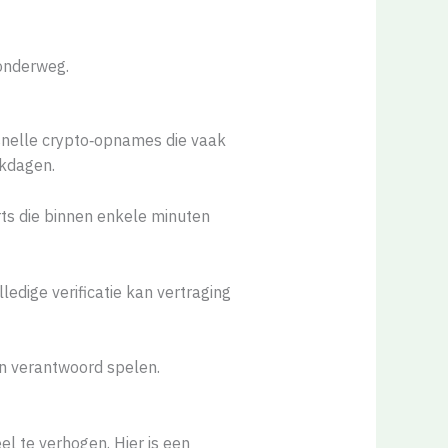
 onderweg.
 snelle crypto‑opnames die vaak
rkdagen.
rts die binnen enkele minuten
ledige verificatie kan vertraging
en verantwoord spelen.
l te verhogen. Hier is een